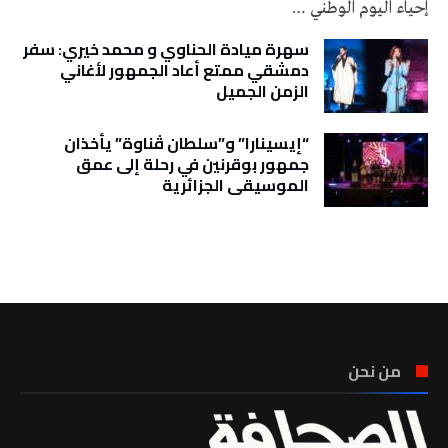
إحياء اليوم الوطني …
سهرة ميادة الحناوي و محمد خيري: سفر
دمشقي ممتع أعاد الجمهور لأغاني
الزمن الجميل
“إيسينارا” و”سلطان ڤناوة” يأخذان
جمهور بوقرنين في رحلة إلى عمق
الموسيقى الجزائرية
تونس الطقس
من نحن