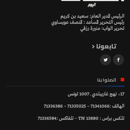
الرئيس المدير العام: سعيد بن كريم
رئيس التحرير المساعد : المنصف عويساوي
تحرير الواب: منيرة رزقي
تابعونا
اتصلوا بنا
17، نهج غاريبلدي ـ 1007 تونس
الهاتف :71341066 – 71335025 – 71336386
تلكس براس : 13880 TN – تلفاكس :71336584