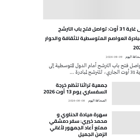
إلى غاية 31 أوت: تواصل فتح باب الترشح
بادرة العواصم المتوسطية للثقافة والحوار
20
2026-08-09
اصل فتح باب الترشح أمام الدول المتوسطية إلى
ي، للترشح لمبادرة …
جمعية تراثنا تنَظم خرجة
السفساري يوم 13 أوت 2026
‭ ‬الصحافة‭ ‬اليوم
2026-08-08
سهرة ميادة الحناوي و
محمد خيري: سفر دمشقي
ممتع أعاد الجمهور لأغاني
الزمن الجميل