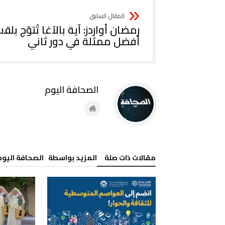
رمضان أواردز: آية بالآغا تُتوّج بلق
أفضل ممثلة في دور ثاني
‭ ‬الصحافة‭ ‬اليوم
‫مقالات ذات صلة‬
‫‫المزيد بواسطة‬ ‬ ‭ ‬الصحافة‭ ‬اليوم