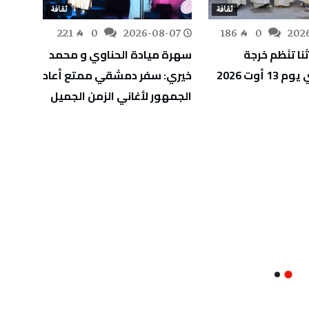
ثقافة
ثقافة
-07
221
0
2026-08-07
186
0
202
نا تنَظم خرجة
سهرة ميادة الحناوي و محمد
“إيسي
 أوت 2026
خيري: سفر دمشقي ممتع أعاد
يأخذا
الجمهور لأغاني الزمن الجميل
رحلة 
الجزائ