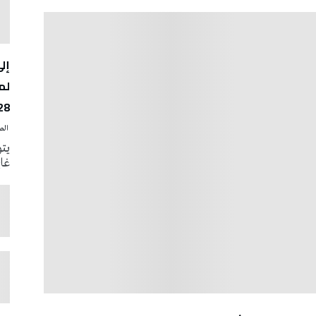
لم
28
‭ ‬الصحافة‭ ‬اليوم
يتو
غاية 31 أوت الجار