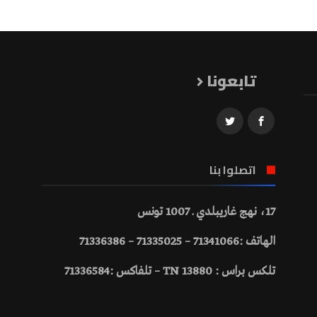
تابعونا
اتصلوا بنا
17، نهج غاريبلدي ـ 1007 تونس
الهاتف :71341066 – 71335025 – 71336386
تلكس براس : 13880 TN – تلفاكس :71336584