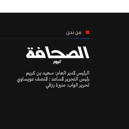
من نحن
الرئيس المدير العام: سعيد بن كريم
رئيس التحرير المساعد : المنصف عويساوي
تحرير الواب: منيرة رزقي