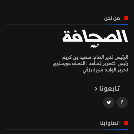
من نحن
الرئيس المدير العام: سعيد بن كريم
رئيس التحرير المساعد : المنصف عويساوي
تحرير الواب: منيرة رزقي
تابعونا
اتصلوا بنا