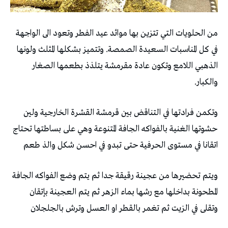
من الحلويات التي تتزين بها موائد عيد الفطر وتعود الى الواجهة
في كل المناسبات السعيدة الصمصة. وتتميز بشكلها المثلث ولونها
الذهبي اللامع وتكون عادة مقرمشة يتلذذ بطعمها الصغار
والكبار.
وتكمن فرادتها في التناقض بين قرمشة القشرة الخارجية ولين
حشوتها الغنية بالفواكه الجافة المتنوعة وهي على بساطتها تحتاج
اتقانا في مستوى الحرفية حتى تبدو في احسن شكل والذ طعم
ويتم تحضيرها من عجينة رقيقة جدا ثم يتم وضع الفواكه الجافة
المطحونة بداخلها مع رشها بماء الزهر ثم يتم العجينة بإتقان
وتقلى في الزيت ثم تغمر بالقطر او العسل وترش بالجلجلان