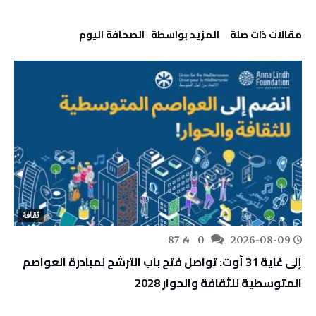
‫مقالات ذات صلة‬
‫‫المزيد بواسطة‬ ‬ ‭ ‬الصحافة‭ ‬اليوم
ثقافة
87
0
2026-08-09
إلى غاية 31 أوت: تواصل فتح باب الترشح لمبادرة العواصم
المتوسطية للثقافة والحوار 2028