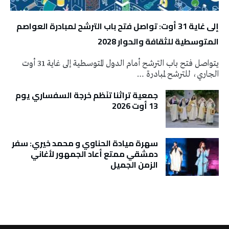
إلى غاية 31 أوت: تواصل فتح باب الترشح لمبادرة العواصم
المتوسطية للثقافة والحوار 2028
يتواصل فتح باب الترشح أمام الدول المتوسطية إلى غاية 31 أوت
الجاري، للترشح لمبادرة …
جمعية تراثنا تنَظم خرجة السفساري يوم
13 أوت 2026
سهرة ميادة الحناوي و محمد خيري: سفر
دمشقي ممتع أعاد الجمهور لأغاني
الزمن الجميل
تونس الطقس