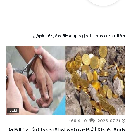
‫مقالات ذات صلة‬
‫‫المزيد بواسطة‬ ‬ مفيدة الشرقي
قضايا
468
0
2026-07-31
طبربة : ضبط 6 أشخاص بينهم إمراة بصدد النبش عن الكنوز