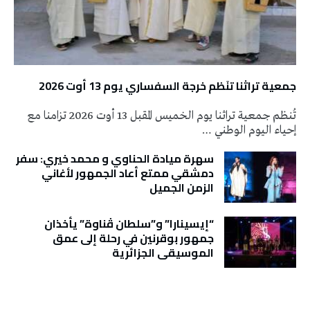
جمعية تراثنا تنَظم خرجة السفساري يوم 13 أوت 2026
تُنظم جمعية تراثنا يوم الخميس المقبل 13 أوت 2026 تزامنا مع
إحياء اليوم الوطني …
سهرة ميادة الحناوي و محمد خيري: سفر
دمشقي ممتع أعاد الجمهور لأغاني
الزمن الجميل
“إيسينارا” و”سلطان ڤناوة” يأخذان
جمهور بوقرنين في رحلة إلى عمق
الموسيقى الجزائرية
تونس الطقس