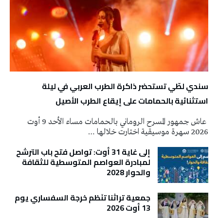
سندي لطّي تستحضر ذاكرة الطرب العربي في ليلة
استثنائية بالحمامات على إيقاع الطرب الأصيل
عاش جمهور المسرح الروماني بالحمامات مساء الأحد 9 أوت
2026 سهرة موسيقية اختارت خلالها …
إلى غاية 31 أوت: تواصل فتح باب الترشح
لمبادرة العواصم المتوسطية للثقافة
والحوار 2028
جمعية تراثنا تنَظم خرجة السفساري يوم
13 أوت 2026