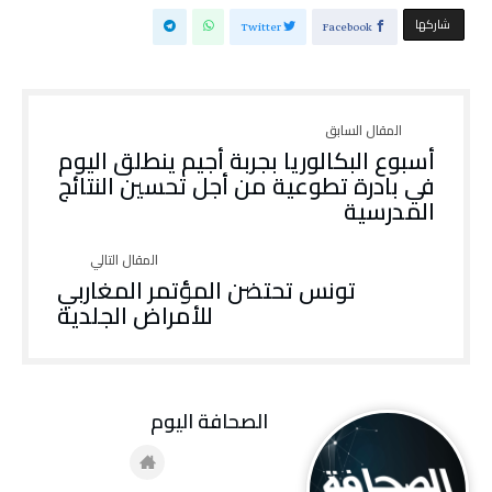
‫‫ شاركها‬
Twitter
Facebook
أسبوع البكالوريا بجربة أجيم ينطلق اليوم
في بادرة تطوعية من أجل تحسين النتائج
المدرسية
تونس تحتضن المؤتمر المغاربي
للأمراض الجلدية
‭ ‬الصحافة‭ ‬اليوم