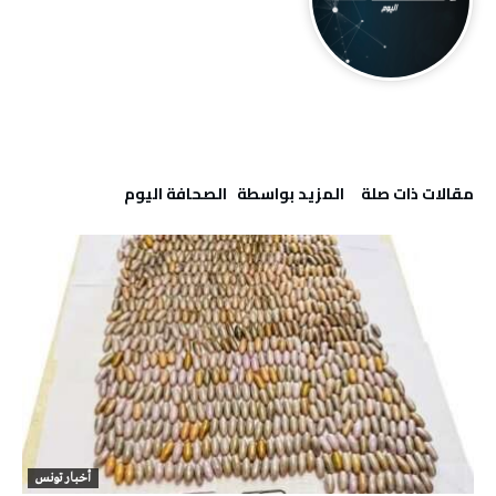
‫مقالات ذات صلة‬
‫‫المزيد بواسطة‬ ‬ ‭ ‬الصحافة‭ ‬اليوم
أخبار تونس