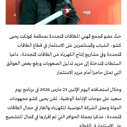
حثّ عضو المجمع المهني للطاقات المتجددة بمنظمة كونكت يحيى
كشو، الشباب والمستثمرين على الاستثمار في قطاع الطاقات
المتجددة وفي مشاريع إنتاج الكهرباء من الطاقات المتجددة، داعيا
السلطات المتدخلة إلى مزيد تذليل الصعوبات ورفع بعض العوائق
التي تمثل حاجزا أمام مزيد الاستثمار
وخلال استضافته اليوم الإثنين 23 مارس 2026 في برنامج يوم
سعيد على موجات الإذاعة الوطنية، ثمّن يحيى كشو مجهودات
الدولة وعمل الشركة التونسية للكهرباء والغاز في مجال الطاقات
المتجددة، مذكرا بجملة الحوافز التي تم إقرارها في المجال للتشجيع
على الاستثمار في القطاع.