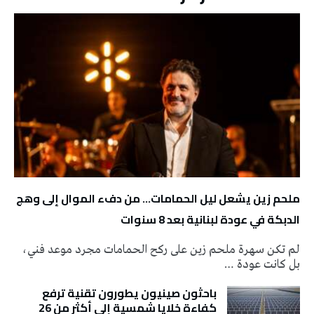
ملحم زين يشعل ليل الحمامات… من دفء الموال إلى وهج
الدبكة في عودة لبنانية بعد 8 سنوات
لم تكن سهرة ملحم زين على ركح الحمامات مجرد موعد فني،
بل كانت عودة …
باحثون صينيون يطورون تقنية ترفع
كفاءة خلايا شمسية إلى أكثر من 26