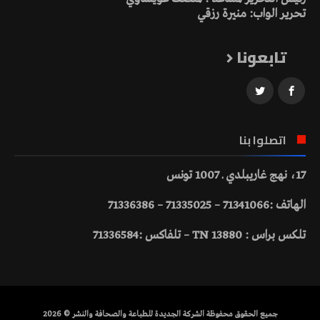
تحرير الواب: منيرة رزقي
تابعونا
اتصلوا بنا
17، نهج غاريبلدي ـ 1007 تونس
الهاتف :71341066 – 71335025 – 71336386
تلكس براس : 13880 TN – تلفاكس :71336584
جميع الحقوق محفوظة الشركة الجديدة للطباعة والصحافة والنشر © 2026