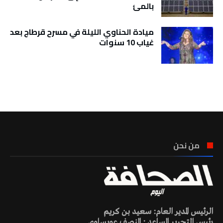
بالمئ
ميادة الحناوي الليلة في مسرح قرطاج بعد
غياب 10 سنوات
تونس الطقس
من نحن
الرئيس المدير العام: سعيد بن كريم
رئيس التحرير المساعد : المنصف عويساوي