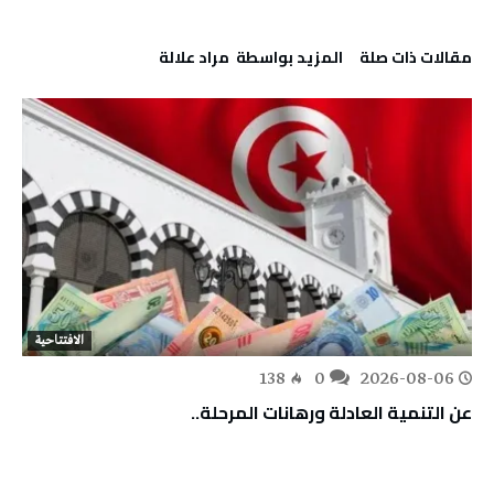
‫مقالات ذات صلة‬
‫‫المزيد بواسطة‬ ‬ مراد علالة
الافتتاحية
138
0
2026-08-06
عن التنمية العادلة ورهانات المرحلة..