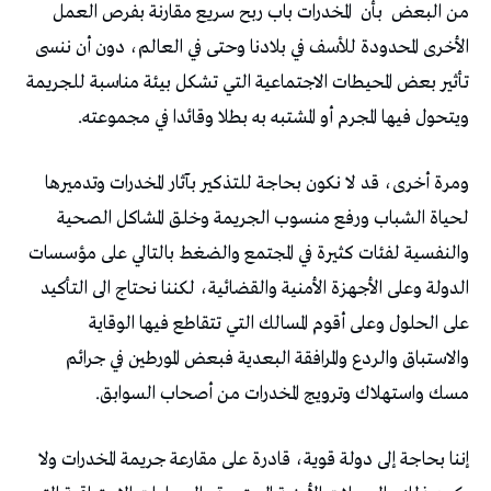
من البعض
بأن
المخدرات باب ربح سريع مقارنة بفرص العمل
الأخرى المحدودة للأسف في بلادنا وحتى في العالم، دون أن ننسى
تأثير بعض المحيطات الاجتماعية التي تشكل بيئة مناسبة للجريمة
ويتحول فيها المجرم أو المشتبه به بطلا وقائدا في مجموعته.
ومرة أخرى، قد لا نكون بحاجة للتذكير بآثار المخدرات وتدميرها
لحياة الشباب ورفع منسوب الجريمة وخلق المشاكل الصحية
والنفسية لفئات كثيرة في المجتمع والضغط بالتالي على مؤسسات
الدولة وعلى الأجهزة الأمنية والقضائية، لكننا نحتاج الى التأكيد
على الحلول وعلى أقوم المسالك التي تتقاطع فيها الوقاية
والاستباق والردع والمرافقة البعدية فبعض المورطين في جرائم
مسك واستهلاك وترويج المخدرات من أصحاب السوابق.
إننا بحاجة إلى دولة قوية، قادرة على مقارعة جريمة المخدرات ولا