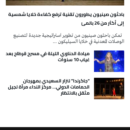
باحثون صينيون يطورون تقنية ترفع كفاءة خلايا شمسية
إلى أكثر من 26 بالمئ
تمكن باحثون صينيون من تطوير استراتيجية جديدة لتصنيع
الوصلات المعدنية في خلايا السيليكون …
ميادة الحناوي الليلة في مسرح قرطاج بعد
غياب 10 سنوات
“جاكرندا” لنزار السعيدي بمهرجان
الحمامات الدولي… مركز النداء مرآة لجيل
مثقل بالانتظار
تونس الطقس