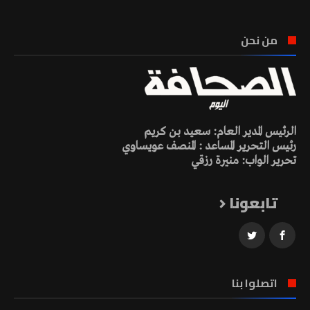
من نحن
الرئيس المدير العام: سعيد بن كريم
رئيس التحرير المساعد : المنصف عويساوي
تحرير الواب: منيرة رزقي
تابعونا
اتصلوا بنا