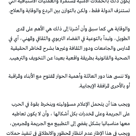
يكون ذلك بالحملات الأمنية المستمرة والعمليات الاستباقية التي
تستنزف الدولة فقط، ولكن بالتوازن بين الردع والوقاية والعلاج.
والوقاية هي كما سبق وأن أشرنا إلى ذلك هي الأهم على المدى
الطويل، وتبدأ بالتوعية في الفضاء التربوي والثقافي والمهني، أي في
المدارس والجامعات ودور الثقافة وغيرها بشرح المخاطر الحقيقية
الصحية والقانونية بطريقة واقعية بعيدا عن التخويف والترهيب.
ولا ننسى هنا دور العائلة وأهمية الحوار المفتوح مع الأبناء والمراقبة
أو بالأحرى المرافقة الإيجابية.
ويجب هنا أن يتحمل الإعلام مسؤوليته وينخرط بقوة في الحرب
على الجريمة وعلى المخدرات بكل أشكالها ، وأن لا يكون تعاطيه
معها مناسباتيا بشكل يفضي إلى التطبيع مع الجريمة والمجرمين،
ويجب في هذا الإطار عدم انتظار المحظور والانطلاق في تنفيذ حملات