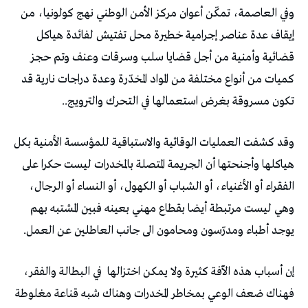
وفي العاصمة، تمكّن أعوان مركز الأمن الوطني نهج كولونيا، من
إيقاف عدة عناصر إجرامية خطيرة محل تفتيش لفائدة هياكل
قضائية وأمنية من أجل قضايا سلب وسرقات وعنف وتم حجز
كميات من أنواع مختلفة من المواد المخدّرة وعدة دراجات نارية قد
تكون مسروقة بغرض استعمالها في التحرك والترويج..
وقد كشفت العمليات الوقائية والاستباقية للمؤسسة الأمنية بكل
هياكلها وأجنحتها أن الجريمة المتصلة بالمخدرات ليست حكرا على
الفقراء أو الأغنياء، أو الشباب أو الكهول، أو النساء أو الرجال،
وهي ليست مرتبطة أيضا بقطاع مهني بعينه فبين المشتبه بهم
يوجد أطباء ومدرّسون ومحامون الى جانب العاطلين عن العمل.
إن أسباب هذه الآفة كثيرة ولا يمكن اختزالها
في البطالة والفقر،
فهناك ضعف الوعي بمخاطر المخدرات وهناك شبه قناعة مغلوطة