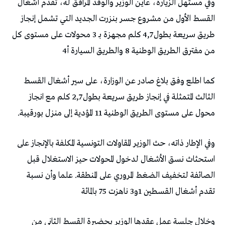
وفي مستهل الزيارة، عاين الوزير والوفد المرافق له، تقدم أشغال
القسط الأول من مشروع جسر بنزرت الجديد التي تشمل إنجاز
طريق سريعة بطول 4,7 كلم مجهزة بـ 3 محولات على مستوى كل
من مفترق الطريق الوطنية 8 والطريق السيارة أ4
كما اطلع وفق بلاغ صادر عن الوزارة، على سير أشغال القسط
الثالث المتمثلة في إنجاز طريق سريعة بطول 2,7 كلم مع انجاز
محول على مستوى الطريق الوطنية 11 المؤدية إلى منزل بورقيبة.
وفي الإطار ذاته، حث الوزير المقاولات التونسية المكلفة بالإنجاز على
استحثاث نسق الأشغال لدخول المحولات حيز الاستغلال قبل
الصائفة لتخفيف الضغط المروري على المنطقة. علما وأن نسبة
تقدم أشغال القسطين 1و3 ناهزت 75 بالمائة
وخلال جلسة عمل عقدها الوزير بحضيرة القسط الثاني من