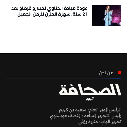
عودة ميادة الحناوي لمسرح قرطاج بعد
21 سنة :سهرة الحنين للزمن الجميل
تونس الطقس
من نحن
الرئيس المدير العام: سعيد بن كريم
رئيس التحرير المساعد : المنصف عويساوي
تحرير الواب: منيرة رزقي