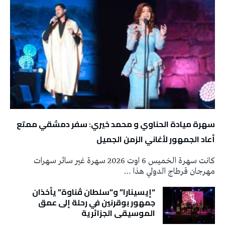
سهرة ميادة الحناوي و محمد خيري: سفر دمشقي ممتع
أعاد الجمهور لأغاني الزمن الجميل
كانت سهرة الخميس 6 اوت 2026 سهرة غير سائر سهرات
مهرجان قرطاج الدولي هذا …
“إيسينارا” و”سلطان ڤناوة” يأخذان
جمهور بوقرنين في رحلة إلى عمق
الموسيقى الجزائرية