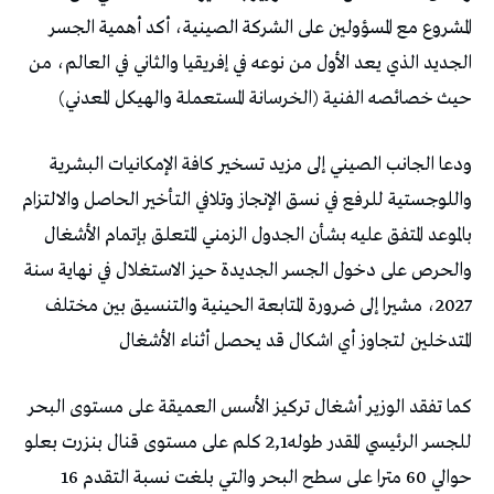
المشروع مع المسؤولين على الشركة الصينية، أكد أهمية الجسر
الجديد الذي يعد الأول من نوعه في إفريقيا والثاني في العالم، من
حيث خصائصه الفنية (الخرسانة المستعملة والهيكل المعدني)
ودعا الجانب الصيني إلى مزيد تسخير كافة الإمكانيات البشرية
واللوجستية للرفع في نسق الإنجاز وتلافي التأخير الحاصل والالتزام
بالموعد المتفق عليه بشأن الجدول الزمني المتعلق بإتمام الأشغال
والحرص على دخول الجسر الجديدة حيز الاستغلال في نهاية سنة
2027، مشيرا إلى ضرورة المتابعة الحينية والتنسيق بين مختلف
المتدخلين لتجاوز أي اشكال قد يحصل أثناء الأشغال
كما تفقد الوزير أشغال تركيز الأسس العميقة على مستوى البحر
للجسر الرئيسي المقدر طوله2,1 كلم على مستوى قنال بنزرت بعلو
حوالي 60 مترا على سطح البحر والتي بلغت نسبة التقدم 16