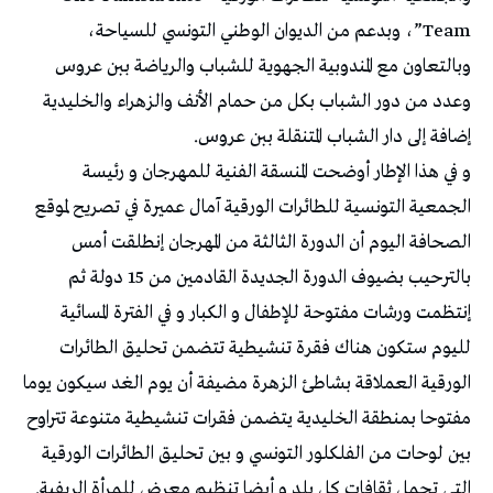
Team”، وبدعم من الديوان الوطني التونسي للسياحة،
وبالتعاون مع المندوبية الجهوية للشباب والرياضة ببن عروس
وعدد من دور الشباب بكل من حمام الأنف والزهراء والخليدية
إضافة إلى دار الشباب المتنقلة ببن عروس.
و في هذا الإطار أوضحت المنسقة الفنية للمهرجان و رئيسة
الجمعية التونسية للطائرات الورقية آمال عميرة في تصريح لموقع
الصحافة اليوم أن الدورة الثالثة من المهرجان إنطلقت أمس
بالترحيب بضيوف الدورة الجديدة القادمين من 15 دولة ثم
إنتظمت ورشات مفتوحة للإطفال و الكبار و في الفترة المسائية
لليوم ستكون هناك فقرة تنشيطية تتضمن تحليق الطائرات
الورقية العملاقة بشاطئ الزهرة مضيفة أن يوم الغد سيكون يوما
مفتوحا بمنطقة الخليدية يتضمن فقرات تنشيطية متنوعة تتراوح
بين لوحات من الفلكلور التونسي و بين تحليق الطائرات الورقية
التي تحمل ثقافات كل بلد و أيضا تنظيم معرض للمرأة الريفية.