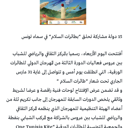
15 دولة مشاركة تحلق “بطائرات السلام“ في سماء تونس
أفتتحت اليوم الأربعاء، رسميا بالمركز الثقافي والرياضي للشباب
ببن عروس فعاليات الدورة الثالثة من المهرجان الدولي للطائرات
الورقية، التي انطلقت يوم أمس و تتواصل إلى غاية 31 مارس
الجاري تحت شعار “طائرات السلام “
و قد تضمن عرض الإفتتاح لوحات فنية راقصة و عرضا لشريط
وثائقي يلخص الدورات السابقة للمهرجان إلى جانب تكريم ثلة من
أعضاء الهيئة التنظيمية للمهرجان الذي ينظمه المركز الثقافي
والرياضي للشباب ببن عروس بالشراكة مع المركب الشبابي بنفطة
والجمعية التونسية للطائرات الورقية “One Tunisia Kite