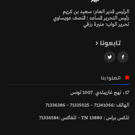
الرئيس المدير العام: سعيد بن كريم
رئيس التحرير المساعد : المنصف عويساوي
تحرير الواب: منيرة رزقي
تابعونا
اتصلوا بنا
17، نهج غاريبلدي ـ 1007 تونس
الهاتف :71341066 – 71335025 – 71336386
تلكس براس : 13880 TN – تلفاكس :71336584