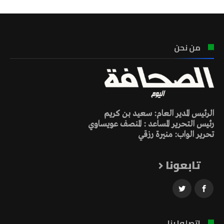
من نحن
الرئيس المدير العام: سعيد بن كريم
رئيس التحرير المساعد : المنصف عويساوي
تحرير الواب: منيرة رزقي
تابعونا
اتصلوا بنا