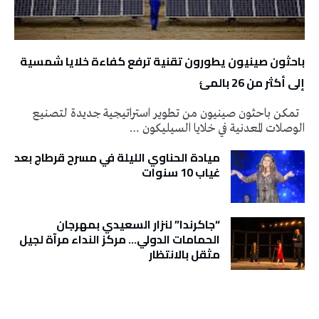
باحثون صينيون يطورون تقنية ترفع كفاءة خلايا شمسية
إلى أكثر من 26 بالمئ
تمكن باحثون صينيون من تطوير استراتيجية جديدة لتصنيع
الوصلات المعدنية في خلايا السيليكون …
ميادة الحناوي الليلة في مسرح قرطاج بعد
غياب 10 سنوات
“جاكرندا” لنزار السعيدي بمهرجان
الحمامات الدولي… مركز النداء مرآة لجيل
مثقل بالانتظار
تونس الطقس