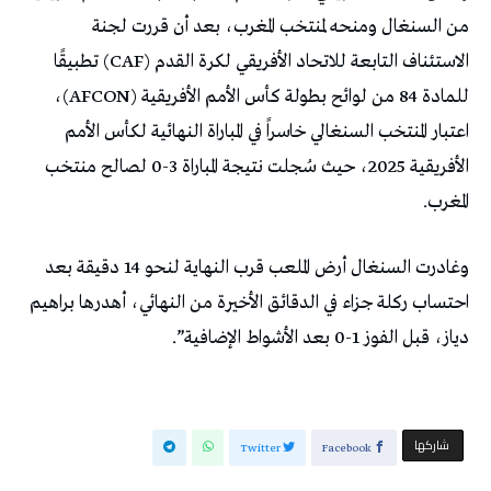
من السنغال ومنحه لمنتخب المغرب، بعد أن قررت لجنة
الاستئناف التابعة للاتحاد الأفريقي لكرة القدم (CAF) تطبيقًا
للمادة 84 من لوائح بطولة كأس الأمم الأفريقية (AFCON)،
اعتبار المنتخب السنغالي خاسراً في المباراة النهائية لكأس الأمم
الأفريقية 2025، حيث سُجلت نتيجة المباراة 3-0 لصالح منتخب
المغرب.
وغادرت السنغال أرض الملعب قرب النهاية لنحو ‌14 دقيقة ⁠بعد
احتساب ركلة جزاء في الدقائق الأخيرة من النهائي، أهدرها ‌براهيم
دياز، قبل الفوز 1-0 بعد ‌الأشواط ⁠الإضافية”.
‫‫ شاركها‬
Twitter
Facebook