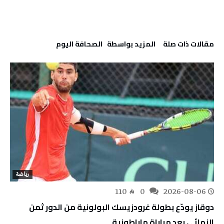
‫مقالات ذات صلة‬
‫‫المزيد بواسطة‬ ‬ ‭ ‬الصحافة‭ ‬اليوم
رياضة
110
0
2026-08-06
دوقاز يودّع بطولة غرودزيسك البولونية من الدور ثمن
النهائي بعد مباراة ماراطونية