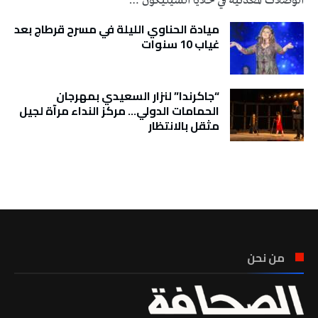
الوصلات المعدنية في خلايا السيليكون …
ميادة الحناوي الليلة في مسرح قرطاج بعد
غياب 10 سنوات
“جاكرندا” لنزار السعيدي بمهرجان
الحمامات الدولي… مركز النداء مرآة لجيل
مثقل بالانتظار
تونس الطقس
من نحن