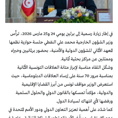
في إطار زيارة رسمية إلى برلين يومي 24 و25 مارس 2026، ترأّس
وزير الشؤون الخارجية محمد علي النفطي جلسة حوارية نظمها
المعهد الألماني للشؤون الدولية والأمنية، بحضور برلمانيين وخبراء
وممثلين عن مراكز بحثية ألمانية.
وشكّل اللقاء مناسبة لإبراز متانة العلاقات التونسية الألمانية
بمناسبة مرور 70 سنة على إرساء العلاقات الدبلوماسية، حيث
استعرض الوزير مواقف تونس من أبرز القضايا الإقليمية
والدولية، مؤكداً تمسكها بالقانون الدولي والحلول السلمية
ورفضها لأي انتهاك لسيادة الدول.
كما شدّد على أهمية تعزيز التعاون الدولي ودور الأمم المتحدة في