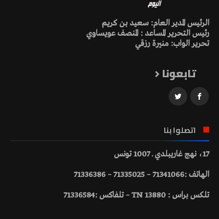
الرئيس المدير العام: سعيد بن كريم
رئيس التحرير المساعد : المنصف عويساوي
تحرير الواب: منيرة رزقي
تابعونا
اتصلوا بنا
17، نهج غاريبلدي ـ 1007 تونس
الهاتف :71341066 – 71335025 – 71336386
تلكس براس : 13880 TN – تلفاكس :71336584