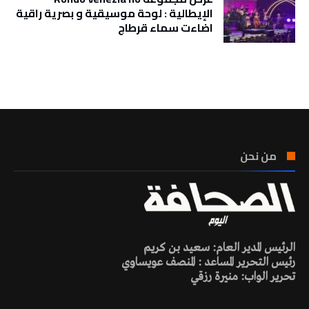
الإيطالية : لوحة موسيقية و بصرية راقية
اضاءت سماء قرطاج
تونس الطقس
من نحن
الرئيس المدير العام: سعيد بن كريم
رئيس التحرير المساعد : المنصف عويساوي
تحرير الواب: منيرة رزقي