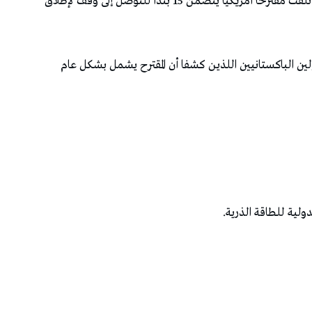
افاد مسؤولان باكستانيان، اليوم الأربعاء، أن إيران تلقت مقترحا أمريكيا يتضمن 15 بندا للتوصل إلى وقف لإطلاق
لين الباكستانيين اللذين كشفا أن المقترح يشمل بشكل عام
دولية للطاقة الذرية.