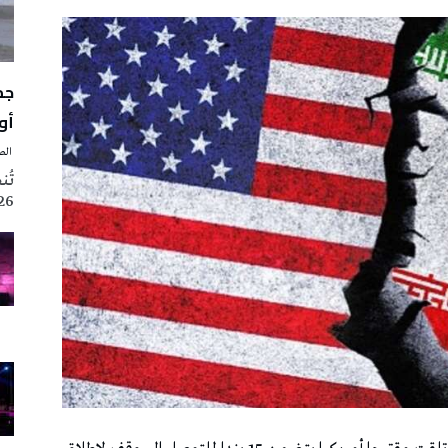
أوت 
‭ ‬الصحافة‭ ‬اليوم
2026 تزامنا مع