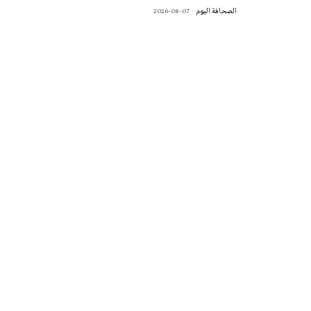
‭ ‬الصحافة‭ ‬اليوم
2026-08-07
تونس الطقس