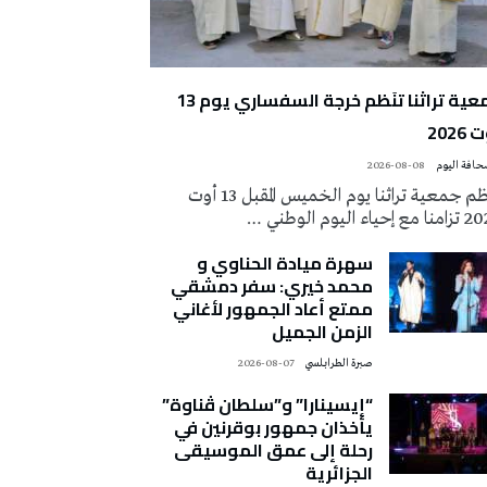
جمعية تراثنا تنَظم خرجة السفساري يوم 13
2026
2026-08-08
تُنظم جمعية تراثنا يوم الخميس المقبل 13 أوت
 إحياء اليوم الوطني …
سهرة ميادة الحناوي و
محمد خيري: سفر دمشقي
ممتع أعاد الجمهور لأغاني
الزمن الجميل
صبرة الطرابلسي
2026-08-07
“إيسينارا” و”سلطان ڤناوة”
يأخذان جمهور بوقرنين في
رحلة إلى عمق الموسيقى
الجزائرية