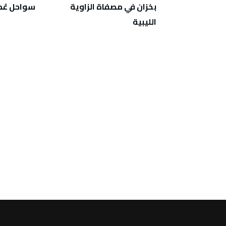
ع قيود على
بخزان في مصفاة الزاوية
سواحل عُم
الليبية