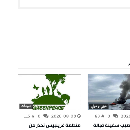
عربي و دولي
منوعات
-08
115
0
2026-08-08
83
0
202
يب سفينة قبالة
منظمة غرينبيس تحذر من