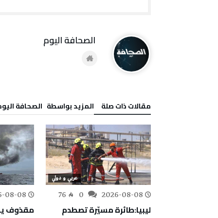
‭ ‬الصحافة‭ ‬اليوم
‫مقالات ذات صلة‬
‫‫المزيد بواسطة‬ ‬ ‭ ‬الصحافة‭ ‬اليوم
عربي و دولي
عربي و دولي
6-08-08
76
0
2026-08-08
179
0
لاستجابة لطلب
ليبيا:طائرة مسيّرة تصطدم
مقذوف يص