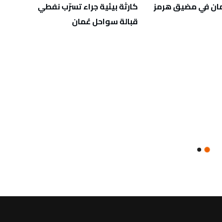
ان في مضيق هرمز
كارثة بيئية جراء تسرّب نفطي
جريحا
قبالة سواحل عُمان