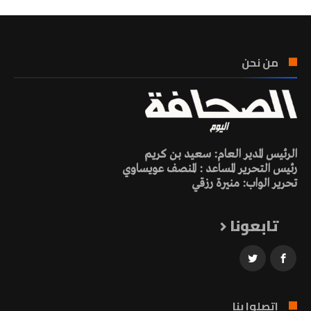
من نحن
الرئيس المدير العام: سعيد بن كريم
رئيس التحرير المساعد : المنصف عويساوي
تحرير الواب: منيرة رزقي
تابعونا
اتصلوا بنا