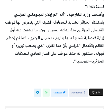
لسنة 1963”
وأضافت وزارة الخارجية، “أنه “تم إبلاغ الدبلوماسي الفرنسي
باستنكار الجزائر الشديد للمعاملة المشينة التي يتعرض لها الموظف
القنصلي الجزائري منذ إيداعه السجن، وهو ما كشفت عنه أول
زيارة قنصلية سُمح له بها بتاريخ 17 مارس الجاري، كما تم إخطار
القائم بالأعمال الفرنسي بأنّ هذا القرار، الذي يصعب تبريره أو
قبوله، ستكون له حتمًا عواقب على المسار العادي للعلاقات
الجزائرية-الفرنسية”.
‫‫ شاركها‬
Twitter
Facebook