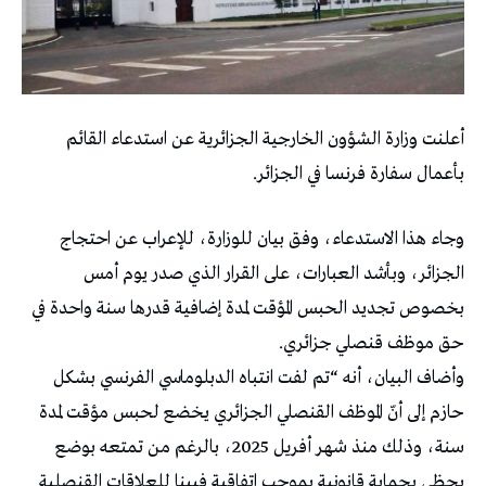
أعلنت وزارة الشؤون الخارجية الجزائرية عن استدعاء القائم
بأعمال سفارة فرنسا في الجزائر.
وجاء هذا الاستدعاء، وفق بيان للوزارة، للإعراب عن احتجاج
الجزائر، وبأشد العبارات، على القرار الذي صدر يوم أمس
بخصوص تجديد الحبس المؤقت لمدة إضافية قدرها سنة واحدة في
حق موظف قنصلي جزائري.
وأضاف البيان، أنه “تم لفت انتباه الدبلوماسي الفرنسي بشكل
حازم إلى أنّ الموظف القنصلي الجزائري يخضع لحبس مؤقت لمدة
سنة، وذلك منذ شهر أفريل 2025، بالرغم من تمتعه بوضع
يحظى بحماية قانونية بموجب اتفاقية فيينا للعلاقات القنصلية