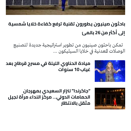
باحثون صينيون يطورون تقنية ترفع كفاءة خلايا شمسية
إلى أكثر من 26 بالمئ
تمكن باحثون صينيون من تطوير استراتيجية جديدة لتصنيع
الوصلات المعدنية في خلايا السيليكون …
ميادة الحناوي الليلة في مسرح قرطاج بعد
غياب 10 سنوات
“جاكرندا” لنزار السعيدي بمهرجان
الحمامات الدولي… مركز النداء مرآة لجيل
مثقل بالانتظار
تونس الطقس