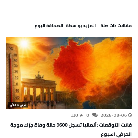
‫مقالات ذات صلة‬
‫‫المزيد بواسطة‬ ‬ ‭ ‬الصحافة‭ ‬اليوم
عربي و دولي
110
0
2026-08-06
فاتت التوقعات :ألمانيا تسجل 9600 حالة وفاة جرّاء موجة
الحر في اسبوع