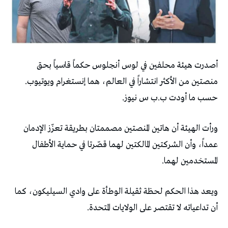
أصدرت هيئة محلفين في لوس أنجلوس حكماً قاسياً بحق
منصتين من الأكثر انتشاراً في العالم، هما إنستغرام ويوتيوب.
حسب ما أودت ب.ب س نيوز.
ورأت الهيئة أن هاتين المنصتين مصممتان بطريقة تعزّز الإدمان
عمداً، وأن الشركتين المالكتين لهما قصّرتا في حماية الأطفال
المستخدمين لهما.
ويعد هذا الحكم لحظة ثقيلة الوطأة على وادي السيليكون، كما
أن تداعياته لا تقتصر على الولايات المتحدة.