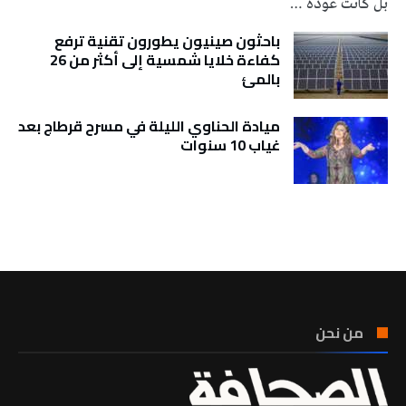
بل كانت عودة …
باحثون صينيون يطورون تقنية ترفع
كفاءة خلايا شمسية إلى أكثر من 26
بالمئ
ميادة الحناوي الليلة في مسرح قرطاج بعد
غياب 10 سنوات
تونس الطقس
من نحن