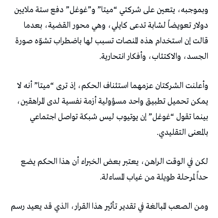
وبموجبه، يتعين على شركتي “ميتا” و”غوغل” دفع ستة ملايين
دولار تعويضاً لشابة تدعى كايلي، وهي محور القضية، بعدما
قالت إن استخدام هذه المنصات تسبب لها باضطراب تشوّه صورة
الجسد، والاكتئاب، وأفكار انتحارية.
وأعلنت الشركتان عزمهما استئناف الحكم، إذ ترى “ميتا” أنه لا
يمكن تحميل تطبيق واحد مسؤولية أزمة نفسية لدى المراهقين،
بينما تقول “غوغل” إن يوتيوب ليس شبكة تواصل اجتماعي
بالمعنى التقليدي.
لكن في الوقت الراهن، يعتبر بعض الخبراء أن هذا الحكم يضع
حداً لمرحلة طويلة من غياب المساءلة.
ومن الصعب المبالغة في تقدير تأثير هذا القرار، الذي قد يعيد رسم