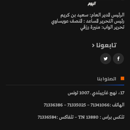
الرئيس المدير العام: سعيد بن كريم
رئيس التحرير المساعد : المنصف عويساوي
تحرير الواب: منيرة رزقي
تابعونا
اتصلوا بنا
17، نهج غاريبلدي ـ 1007 تونس
الهاتف :71341066 – 71335025 – 71336386
تلكس براس : 13880 TN – تلفاكس :71336584