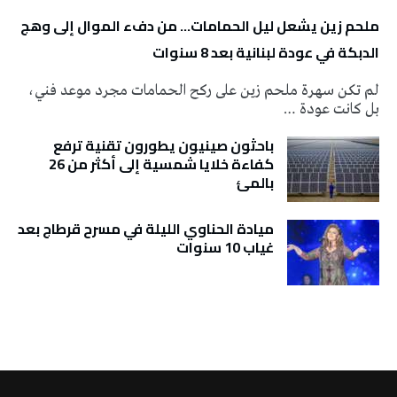
ملحم زين يشعل ليل الحمامات… من دفء الموال إلى وهج
الدبكة في عودة لبنانية بعد 8 سنوات
لم تكن سهرة ملحم زين على ركح الحمامات مجرد موعد فني،
بل كانت عودة …
باحثون صينيون يطورون تقنية ترفع
كفاءة خلايا شمسية إلى أكثر من 26
بالمئ
ميادة الحناوي الليلة في مسرح قرطاج بعد
غياب 10 سنوات
تونس الطقس