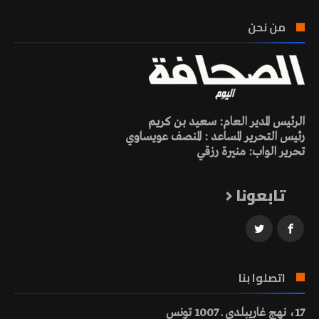
من نحن
الرئيس المدير العام: سعيد بن كريم
رئيس التحرير المساعد : المنصف عويساوي
تحرير الواب: منيرة رزقي
تابعونا
اتصلوا بنا
17، نهج غاريبلدي ـ 1007 تونس