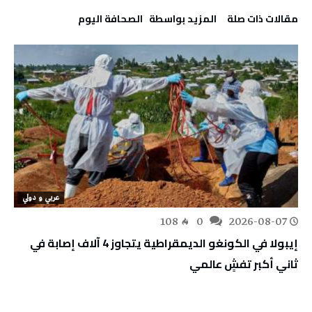
‫مقالات ذات صلة‬
‫‫المزيد بواسطة‬ ‬ ‭ ‬الصحافة‭ ‬اليوم
عربي و دولي
108
0
2026-08-07
إيبولا في الكونغو الديمقراطية يتجاوز 4 آلاف إصابة في
ثاني أكبر تفشٍ عالمي