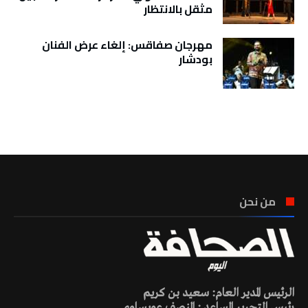
مثقل بالانتظار
مهرجان صفاقس: إلغاء عرض الفنان
بودشار
تونس الطقس
من نحن
الرئيس المدير العام: سعيد بن كريم
رئيس التحرير المساعد : المنصف عويساوي