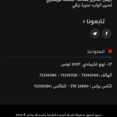
تحرير الواب: منيرة رزقي
تابعونا
اتصلوا بنا
17، نهج غاريبلدي ـ 1007 تونس
الهاتف :71341066 – 71335025 – 71336386
تلكس براس : 13880 TN – تلفاكس :71336584
جميع الحقوق محفوظة الشركة الجديدة للطباعة والصحافة والنشر © 2026