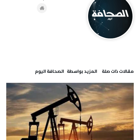
‫مقالات ذات صلة‬
‫‫المزيد بواسطة‬ ‬ ‭ ‬الصحافة‭ ‬اليوم