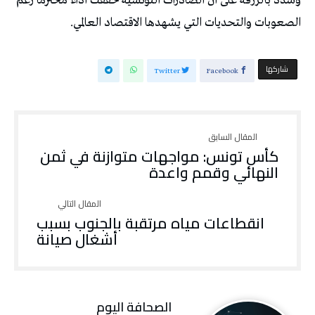
وشدد بالزرقة على أن الصادرات التونسية حققت أداءً محترماً رغم
الصعوبات والتحديات التي يشهدها الاقتصاد العالمي.
‫‫ شاركها‬
Twitter
Facebook
كأس تونس: مواجهات متوازنة في ثمن
النهائي وقمم واعدة
انقطاعات مياه مرتقبة بالجنوب بسبب
أشغال صيانة
‭ ‬الصحافة‭ ‬اليوم