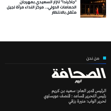
“جاكرندا” لنزار السعيدي بمهرجان
الحمامات الدولي… مركز النداء مرآة لجيل
مثقل بالانتظار
تونس الطقس
من نحن
الرئيس المدير العام: سعيد بن كريم
رئيس التحرير المساعد : المنصف عويساوي
تحرير الواب: منيرة رزقي