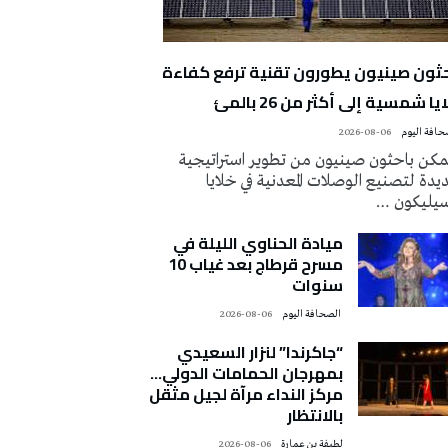
حثون صينيون يطورون تقنية ترفع كفاءة
يا شمسية إلى أكثر من 26 بالمئ
2026-08-06
كن باحثون صينيون من تطوير استراتيجية
دة لتصنيع الوصلات المعدنية في خلايا
سيليكون …
ميادة الحناوي الليلة في
مسرح قرطاج بعد غياب 10
سنوات
‭ ‬الصحافة‭ ‬اليوم
2026-08-06
“جاكرندا” لنزار السعيدي
بمهرجان الحمامات الدولي…
مركز النداء مرآة لجيل مثقل
بالانتظار
لطيفة بن عمارة
2026-08-06