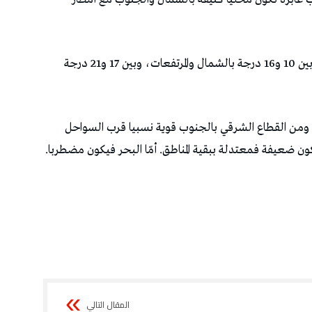
ودرجات الحرارة المتوقّعة تبقى دون تغيير وتتراوح بين 10 و16 درجة بالشمال والمرتفعات، وبين 17 و21 درجة
 ومن القطاع الشرقي بالجنوب قوية نسبيا قرب السواحل
ون ضعيفة فمعتدلة ببقية المناطق. أمّا البحر فيكون مضطربا.