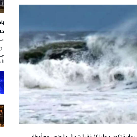
با
خلا
‭ ‬الصحافة‭ ‬اليوم
تم
جدي
ال
ليوم الإثنين 30 مارس 2026 بسحب عابرة تكون محليا كثيفة بالشمال والجنوب مع أمطار