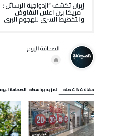
إيران تكشف “ازدواجية الرسائل :
أمريكا بين اعلان التفاوض
والتخطيط السري للهجوم البري
‭ ‬الصحافة‭ ‬اليوم
‫مقالات ذات صلة‬
‫‫المزيد بواسطة‬ ‬ ‭ ‬الصحافة‭ ‬اليوم
أخبار تونس
أخبار تونس