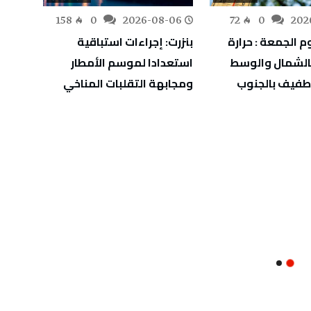
-06
158
0
2026-08-06
72
0
202
 الجمعة : حرارة
بنزرت: إجراءات استباقية
سوسة:
الشمال والوسط
استعدادا لموسم الأمطار
طفيف بالجنوب
ومجابهة التقلبات المناخي
“إكست