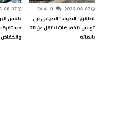
6-08-07
54
0
2026-08-07
211
0
عو الناجحين
انطلاق “الصولد” الصيفي في
طقس اليوم
ة انتداب أساتذة
تونس بتخفيضات لا تقل عن 20
مستقرة ب
حب استدعاءات
بالمائة
وانخفاض 