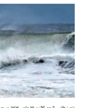
يتميز طقس ا