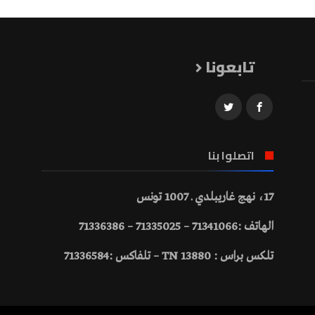
تابعونا
اتصلوا بنا
17، نهج غاريبلدي ـ 1007 تونس
الهاتف :71341066 – 71335025 – 71336386
تلكس براس : 13880 TN – تلفاكس :71336584