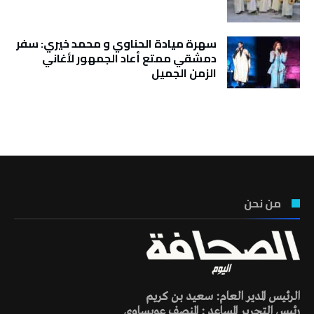
سهرة ميادة الحناوي و محمد خيري: سفر
دمشقي ممتع أعاد الجمهور لأغاني
الزمن الجميل
تونس الطقس
من نحن
الرئيس المدير العام: سعيد بن كريم
رئيس التحرير المساعد : المنصف عويساوي