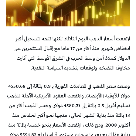
ارتفعت أسعار ​الذهب اليوم الثلاثاء لكنها تتجه لتسجيل أكبر
انخفاض شهري ​منذ أكثر من 17 عاما مع ‌إقبال المستثمرين على
الدولار كملاذ ‌آمن وسط الحرب في ‌الشرق الأوسط التي أثارت
مخاوف التضخم وتوقعات بتشديد السياسة النقدية.
وصعد سعر الذهب في المعاملات الفورية بـ 0.9 بالمائة ⁠إلى 4550.68
دولار للأوقية (الأونصة). وارتفعت العقود الأمريكية الآجلة للذهب
تسليم أفريل 0.5 بالمئة إلى 4580.70 ​دولار. وخسر الذهب أكثر من
13 بالمئة منذ بداية الشهر الحالي، متجها نحو أكبر ⁠انخفاض منذ
أكتوبر 2008. ومع ذلك، ارتفعت الأسعار بنحو خمسة بالمائة منذ
بداية ⁠هذا الربع بعدما سجلت مستوى قياسيا بلغ 5594.82 دولار