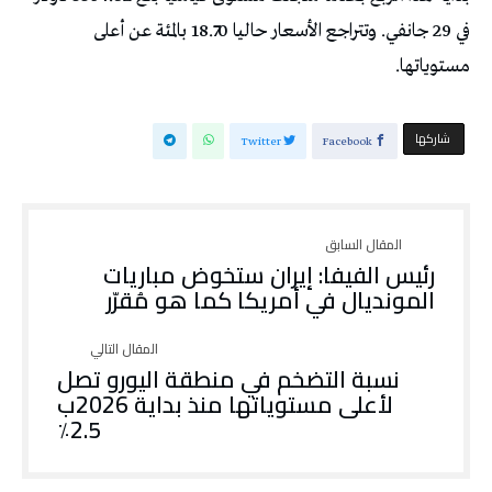
في 29 جانفي. وتتراجع الأسعار حاليا 18.70 بالمئة عن أعلى
مستوياتها.
‫‫ شاركها‬
Twitter
Facebook
رئيس الفيفا: إيران ستخوض مباريات
المونديال في أمريكا كما هو مُقرّر
نسبة التضخم في منطقة اليورو تصل
لأعلى مستوياتها منذ بداية 2026ب
2.5٪