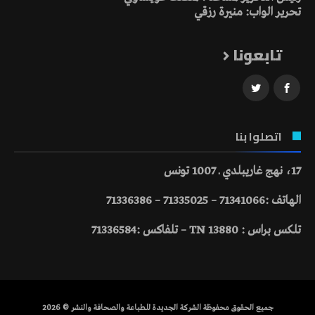
تحرير الواب: منيرة رزقي
تابعونا
اتصلوا بنا
17، نهج غاريبلدي ـ 1007 تونس
الهاتف :71341066 – 71335025 – 71336386
تلكس براس : 13880 TN – تلفاكس :71336584
جميع الحقوق محفوظة الشركة الجديدة للطباعة والصحافة والنشر © 2026