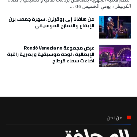
تنظم المكتبة الجهوية بصفاقس برنامجا ثقافيا و تنشيطيا بـ فضاء
الكرنيش، يومي الخميس 06 …
من هافانا إلى بوقرنين: سهرة جمعت بين
الإيقاع والتمازج الموسيقي
عرض مجموعة Rondò Venezia no
الإيطالية : لوحة موسيقية و بصرية راقية
اضاءت سماء قرطاج
تونس الطقس
من نحن