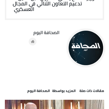
تدعيم التعاون الثنائي في المجال
العسكري
‭ ‬الصحافة‭ ‬اليوم
‫مقالات ذات صلة‬
‫‫المزيد بواسطة‬ ‬ ‭ ‬الصحافة‭ ‬اليوم