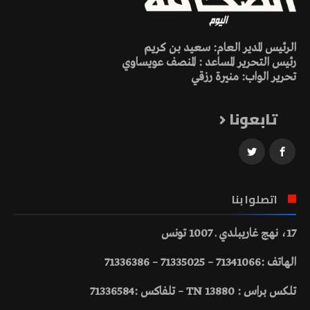
الرئيس المدير العام: سعيد بن كريم
رئيس التحرير المساعد : المنصف عويساوي
تحرير الواب: منيرة رزقي
تابعونا
اتصلوا بنا
17، نهج غاريبلدي ـ 1007 تونس
الهاتف :71341066 – 71335025 – 71336386
تلكس براس : 13880 TN – تلفاكس :71336584