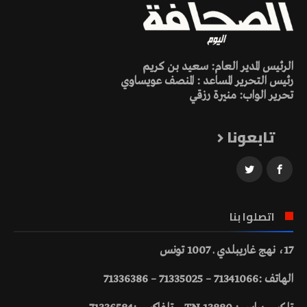
الرئيس المدير العام: سعيد بن كريم
رئيس التحرير المساعد : المنصف عويساوي
تحرير الواب: منيرة رزقي
تابعونا
اتصلوا بنا
17، نهج غاريبلدي ـ 1007 تونس
الهاتف :71341066 – 71335025 – 71336386