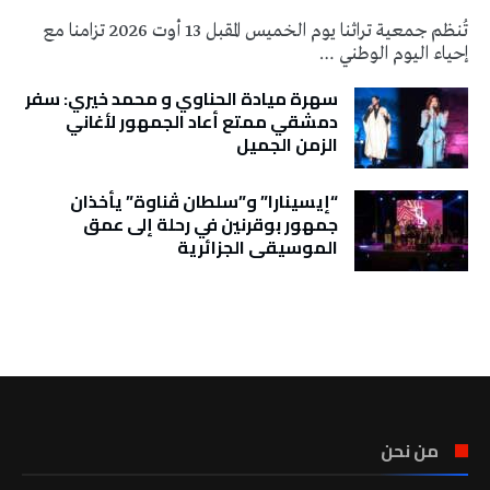
تُنظم جمعية تراثنا يوم الخميس المقبل 13 أوت 2026 تزامنا مع
إحياء اليوم الوطني …
سهرة ميادة الحناوي و محمد خيري: سفر
دمشقي ممتع أعاد الجمهور لأغاني
الزمن الجميل
“إيسينارا” و”سلطان ڤناوة” يأخذان
جمهور بوقرنين في رحلة إلى عمق
الموسيقى الجزائرية
تونس الطقس
من نحن