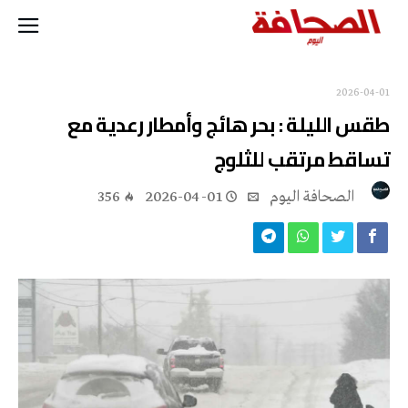
2026-04-01
طقس الليلة : بحر هائج وأمطار رعدية مع
تساقط مرتقب للثلوج
‭ ‬الصحافة‭ ‬اليوم
2026-04-01
356