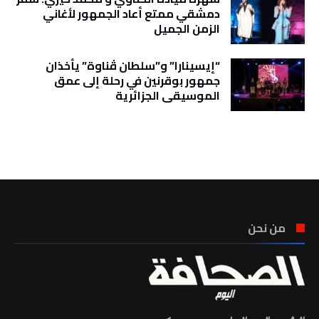
دمشقي ممتع أعاد الجمهور لأغاني
الزمن الجميل
“إيسينارا” و”سلطان ڤناوة” يأخذان
جمهور بوقرنين في رحلة إلى عمق
الموسيقى الجزائرية
تونس الطقس
من نحن