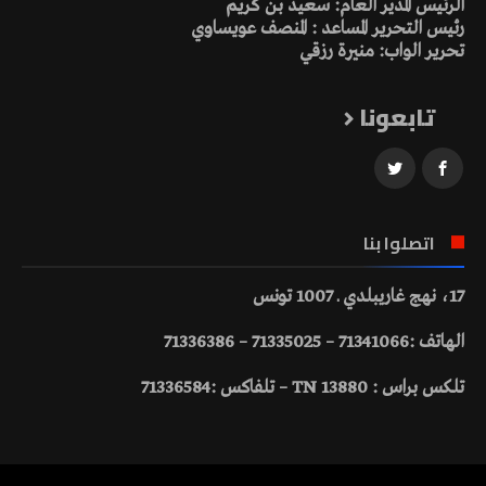
الرئيس المدير العام: سعيد بن كريم
رئيس التحرير المساعد : المنصف عويساوي
تحرير الواب: منيرة رزقي
تابعونا
اتصلوا بنا
17، نهج غاريبلدي ـ 1007 تونس
الهاتف :71341066 – 71335025 – 71336386
تلكس براس : 13880 TN – تلفاكس :71336584