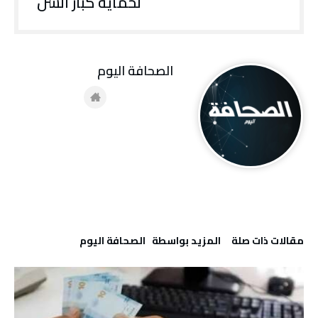
لحماية كبار السن
‭ ‬الصحافة‭ ‬اليوم
‫مقالات ذات صلة‬
‫‫المزيد بواسطة‬ ‬ ‭ ‬الصحافة‭ ‬اليوم