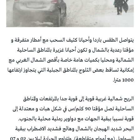
يتواصل الطقس باردا وأحيانا كثيف السحب مع أمطار متفرقة و
مؤقتا رعدية بالشمال و تكون أحيانا غزيرة بالمناطق الساحلية
الشمالية ومحليا بكميات هامة خاصة بأقصى الشمال الغربي مع
إمكانية تساقط بعض الثلوج بالمناطق الجبلية التي يتجاوز ارتفاعها
1000 مترا.
الريح شمالية غربية قوية إلى قوية جدا بالمرتفعات والمناطق
الساحلية تصل مؤقتا 90 كلم/س في شكل هبات و معتدلة إلى
قوية نسبيا ببقية الجهات مع دواوير رملية محلية بالجنوب.
البحر شديد الهيجان بالشمال وهائج فشديد الاضطراب ببقية
السواحل (مع أمواج متقاطعة). وتتراوح الحرارة ليلا بين 02 و 07