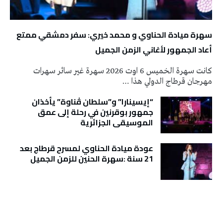
سهرة ميادة الحناوي و محمد خيري: سفر دمشقي ممتع
أعاد الجمهور لأغاني الزمن الجميل
كانت سهرة الخميس 6 اوت 2026 سهرة غير سائر سهرات
مهرجان قرطاج الدولي هذا …
“إيسينارا” و”سلطان ڤناوة” يأخذان
جمهور بوقرنين في رحلة إلى عمق
الموسيقى الجزائرية
عودة ميادة الحناوي لمسرح قرطاج بعد
21 سنة :سهرة الحنين للزمن الجميل
تونس الطقس