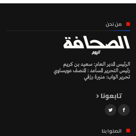
من نحن
الرئيس المدير العام: سعيد بن كريم
رئيس التحرير المساعد : المنصف عويساوي
تحرير الواب: منيرة رزقي
تابعونا
اتصلوا بنا