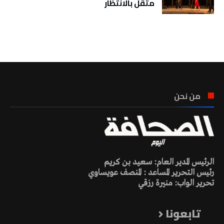
مثقل بالانتظار
تونس الطقس
من نحن
الرئيس المدير العام: سعيد بن كريم
رئيس التحرير المساعد : المنصف عويساوي
تحرير الواب: منيرة رزقي
تابعونا