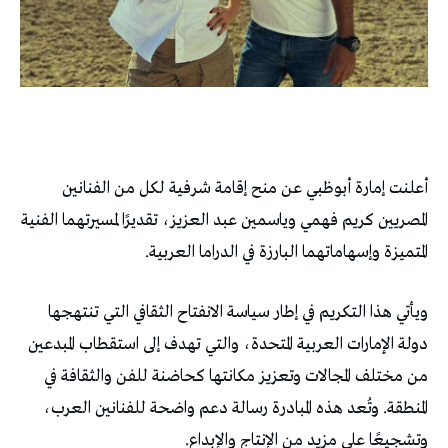
أعلنت إمارة أبوظبي عن منح إقامة شرفية لكل من الفنانين
المصريين كريم فهمي وياسمين عبد العزيز، تقديرًا لمسيرتهما الفنية
المتميزة وإسهاماتهما البارزة في الدراما العربية.
ويأتي هذا التكريم في إطار سياسة الانفتاح الثقافي التي تنتهجها
دولة الإمارات العربية المتحدة، والتي تهدف إلى استقطاب المبدعين
من مختلف المجالات وتعزيز مكانتها كحاضنة للفن والثقافة في
المنطقة. وتُعد هذه المبادرة رسالة دعم واضحة للفنانين العرب،
وتشجيعًا على مزيد من الإنتاج والإبداع.