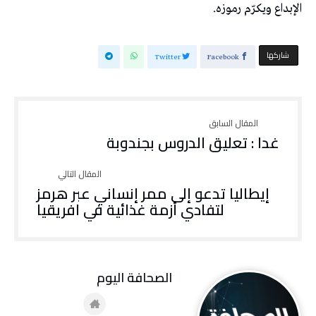
الإبداع ويكرّم رموزه.
‫‫ شاركها‬
Twitter
Facebook
غدا : تعليق الدروس بجندوبة
إيطاليا تدعو إلى ممر إنساني عبر هرمز
لتفادي أزمة غذائية في افريقيا
‭ ‬الصحافة‭ ‬اليوم