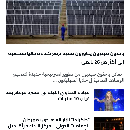
باحثون صينيون يطورون تقنية ترفع كفاءة خلايا شمسية
إلى أكثر من 26 بالمئ
تمكن باحثون صينيون من تطوير استراتيجية جديدة لتصنيع
الوصلات المعدنية في خلايا السيليكون …
ميادة الحناوي الليلة في مسرح قرطاج بعد
غياب 10 سنوات
“جاكرندا” لنزار السعيدي بمهرجان
الحمامات الدولي… مركز النداء مرآة لجيل