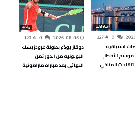
أخبار تونس
رياضة
-06
127
0
202
123
0
2026-08-06
اءات استباقية
سوسة:
دوقاز يودّع بطولة غرودزيسك
لموسم الأمطار
البولونية من الدور ثمن
لتقلبات المناخي
“إكست
النهائي بعد مباراة ماراطونية