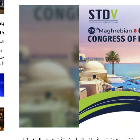
با
خلا
‭ ‬الصحافة‭ ‬اليوم
تم
جدي
ال