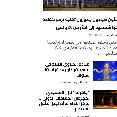
حثون صينيون يطورون تقنية ترفع كفاءة
يا شمسية إلى أكثر من 26 بالمئ
2026-08-06
كن باحثون صينيون من تطوير استراتيجية
دة لتصنيع الوصلات المعدنية في خلايا
سيليكون …
ميادة الحناوي الليلة في
مسرح قرطاج بعد غياب 10
سنوات
‭ ‬الصحافة‭ ‬اليوم
2026-08-06
“جاكرندا” لنزار السعيدي
بمهرجان الحمامات الدولي…
مركز النداء مرآة لجيل مثقل
بالانتظار
لطيفة بن عمارة
2026-08-06