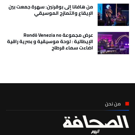
من هافانا إلى بوقرنين: سهرة جمعت بين
الإيقاع والتمازج الموسيقي
عرض مجموعة Rondò Venezia no
الإيطالية : لوحة موسيقية و بصرية راقية
اضاءت سماء قرطاج
تونس الطقس
من نحن