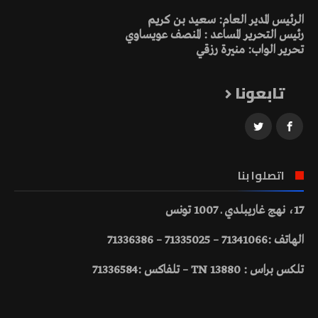
الرئيس المدير العام: سعيد بن كريم
رئيس التحرير المساعد : المنصف عويساوي
تحرير الواب: منيرة رزقي
تابعونا
اتصلوا بنا
17، نهج غاريبلدي ـ 1007 تونس
الهاتف :71341066 – 71335025 – 71336386
تلكس براس : 13880 TN – تلفاكس :71336584