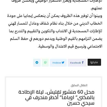
للإطارات الـمسجدية ويعزز الاستقرار الوظيفي ويُحسّن ظروف
عملهم.
وبينوا أن توفير هذه الظروف يمكن أن ينعكس إيجابيا على جودة
الخطاب الدينـي من خلال بناء نظام شفاف وعادل للمسار المهني
للإطارات الـمسجدية في الانتداب والتكوين والتقييم والتدرج بما
يضمن التزامهم بالقيم الوطنية ويدعم دورهم في حفظ السلم
الاجتماعي وترسيخ قيم الاعتدال والوسطية.
‫‫ شاركها‬
Twitter
Facebook
محل 60 منشور تفتيش.. ليلة الإطاحة
بالمكنى” اوباما” أخطر منحرف في
سيدي حسين