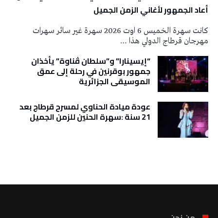
أعاد الجمهور لأغاني الزمن الجميل
كانت سهرة الخميس 6 اوت 2026 سهرة غير سائر سهرات
مهرجان قرطاج الدولي هذا …
“إيسينارا” و”سلطان ڤناوة” يأخذان
جمهور بوقرنين في رحلة إلى عمق
الموسيقى الجزائرية
عودة ميادة الحناوي لمسرح قرطاج بعد
21 سنة :سهرة الحنين للزمن الجميل
تونس الطقس
من نحن