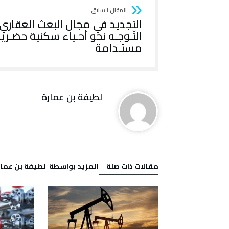
التجديد في مجال البعث العقاري
التّـوجـه نحو أحـياء سكنية حضـري
مستـدامة
لطيفة بن عمارة
‫مقالات ذات صلة‬
‫‫المزيد بواسطة‬ ‬ لطيفة بن عما