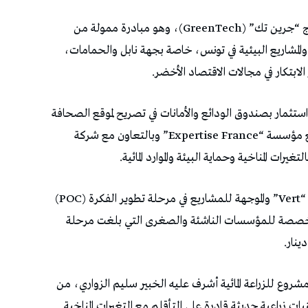
يوثّق لقاء انتظم بمدينة الحمامات التعريف ببرنامج “جرين تك” (GreenTech)، وهو مبادرة ممولة من
والمشاريع البيئية في تونس، خاصة بجهة نابل والحمامات،
ابتكار في مجالات الاقتصاد الأخضر.
ثمار بصندوق الودائع والأمانات في تصريح لموقع الصحافة
اليوم، امس الجمعة أن البرنامج يُنفّذ بالشراكة مع مؤسسة “Expertise France” وبالتعاون مع شركة
ويعتمد البرنامج آليتين أساسيتين للتمويل، الأولى “Vert” والموجهة للمشاريع في مرحلة تطوير الفكرة (POC)
يصل إلى 75 ألف دينار، والثانية “Mer” المخصصة للمؤسسات الناشئة والصغرى التي بلغت مرحلة
شروع للزراعة المائية أشرف عليه الخبير سليم الزواري، من
 زراعية حديثة قادرة على التأقلم مع التغيرات المناخية