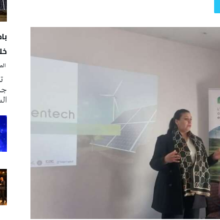
با
خلا
‭ ‬الصحافة‭ ‬اليوم
تم
جدي
ال