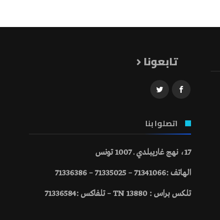
تابعونا
اتصلوا بنا
17، نهج غاريبلدي ـ 1007 تونس
الهاتف :71341066 – 71335025 – 71336386
تلكس براس : 13880 TN – تلفاكس :71336584