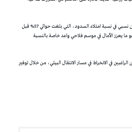
وفي ما يتعلق بالوضع المائي، أشار الزواري إلى تحسن نسبي في نسبة امتلاء السدود، التي بلغت حوالي 57% قبل
الأخيرة، مع توقعات بتجاوز 60%، وهو ما يعزز الآمال في موسم فلاحي واعد خاصة بالنسبة
الراغبين في الانخراط في مسار الانتقال البيئي، من خلال توفير