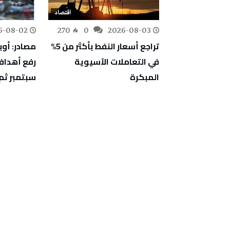
اقتصاد
اقتصاد
6-08-02
270
0
2026-08-03
187
0
بين المركز
تراجع أسعار النفط بأكثر من 5%
مصادر: أوب
 الميكانيكية
في التعاملات الآسيوية
رفع أهداف 
المدرسة
المبكرة
سبتمبر ثم 
دسين بالمنستير