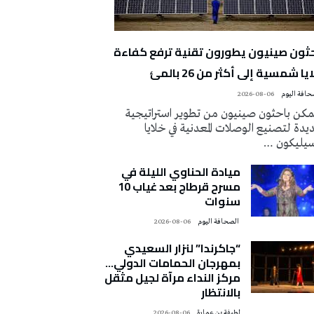
حثون صينيون يطورون تقنية ترفع كفاءة
يا شمسية إلى أكثر من 26 بالمئ
2026-08-06
كن باحثون صينيون من تطوير استراتيجية
دة لتصنيع الوصلات المعدنية في خلايا
سيليكون …
ميادة الحناوي الليلة في
مسرح قرطاج بعد غياب 10
سنوات
‭ ‬الصحافة‭ ‬اليوم
2026-08-06
“جاكرندا” لنزار السعيدي
بمهرجان الحمامات الدولي…
مركز النداء مرآة لجيل مثقل
بالانتظار
لطيفة بن عمارة
2026-08-06