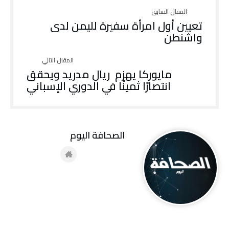
تعيين أول امرأة سفيرة لليمن لدى
واشنطن
مايوركا يهزم ريال مدريد ويحقق
انتصارًا ثمينًا في الدوري الإسباني
‭ ‬الصحافة‭ ‬اليوم