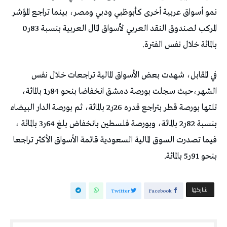
نمو أسواق عربية أخرى كأبوظبي ودبي ومصر، بينما تراجع المؤشر
المركب لصندوق النقد العربي لأسواق المال العربية بنسبة 83ر0
بالمائة خلال نفس الفترة.
في المقابل، شهدت بعض الأسواق المالية تراجعات خلال نفس
الشهر،حيث سجلت بورصة دمشق انخفاضا بنحو 84ر1 بالمائة،
تلتها بورصة قطر بتراجع قدره 26ر2 بالمائة، ثم بورصة الدار البيضاء
بنسبة 82ر2 بالمائة، وبورصة فلسطين بانخفاض بلغ 64ر3 بالمائة ،
فيما تصدرت السوق المالية السعودية قائمة الأسواق الأكثر تراجعا
بنحو 91ر5 بالمائة.
‫‫ شاركها‬
Twitter
Facebook