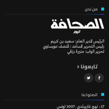
من نحن
الرئيس المدير العام: سعيد بن كريم
رئيس التحرير المساعد : المنصف عويساوي
تحرير الواب: منيرة رزقي
تابعونا
اتصلوا بنا
17، نهج غاريبلدي ـ 1007 تونس