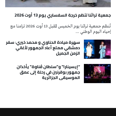
جمعية تراثنا تنَظم خرجة السفساري يوم 13 أوت 2026
تُنظم جمعية تراثنا يوم الخميس المقبل 13 أوت 2026 تزامنا مع
إحياء اليوم الوطني …
سهرة ميادة الحناوي و محمد خيري: سفر
دمشقي ممتع أعاد الجمهور لأغاني
الزمن الجميل
“إيسينارا” و”سلطان ڤناوة” يأخذان
جمهور بوقرنين في رحلة إلى عمق
الموسيقى الجزائرية
تونس الطقس