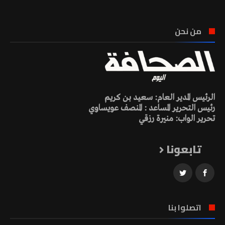
من نحن
الرئيس المدير العام: سعيد بن كريم
رئيس التحرير المساعد : المنصف عويساوي
تحرير الواب: منيرة رزقي
تابعونا
اتصلوا بنا