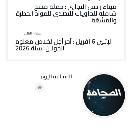
ميناء رادس التجاري : حملة مسح
شاملة للحاويات للتصدي للمواد الخطرة
والمشعّة
الإثنين 6 افريل : آخر أجل لخلاص معلوم
الجولان لسنة 2026
‭ ‬الصحافة‭ ‬اليوم