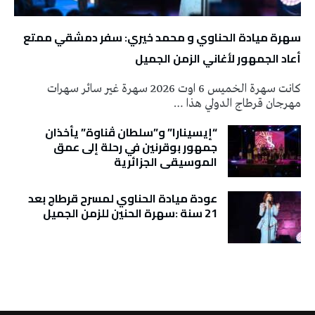
سهرة ميادة الحناوي و محمد خيري: سفر دمشقي ممتع
أعاد الجمهور لأغاني الزمن الجميل
كانت سهرة الخميس 6 اوت 2026 سهرة غير سائر سهرات
مهرجان قرطاج الدولي هذا …
“إيسينارا” و”سلطان ڤناوة” يأخذان
جمهور بوقرنين في رحلة إلى عمق
الموسيقى الجزائرية
عودة ميادة الحناوي لمسرح قرطاج بعد
21 سنة :سهرة الحنين للزمن الجميل
تونس الطقس