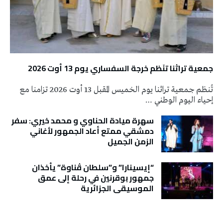
جمعية تراثنا تنَظم خرجة السفساري يوم 13 أوت 2026
تُنظم جمعية تراثنا يوم الخميس المقبل 13 أوت 2026 تزامنا مع
إحياء اليوم الوطني …
سهرة ميادة الحناوي و محمد خيري: سفر
دمشقي ممتع أعاد الجمهور لأغاني
الزمن الجميل
“إيسينارا” و”سلطان ڤناوة” يأخذان
جمهور بوقرنين في رحلة إلى عمق
الموسيقى الجزائرية
تونس الطقس