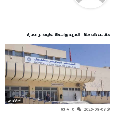
‫مقالات ذات صلة‬
‫‫المزيد بواسطة‬ ‬ لطيفة بن عمارة
أخبار تونس
63
0
2026-08-08