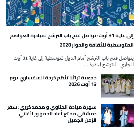
إلى غاية 31 أوت: تواصل فتح باب الترشح لمبادرة العواصم
المتوسطية للثقافة والحوار 2028
يتواصل فتح باب الترشح أمام الدول المتوسطية إلى غاية 31 أوت
الجاري، للترشح لمبادرة …
جمعية تراثنا تنَظم خرجة السفساري يوم
13 أوت 2026
سهرة ميادة الحناوي و محمد خيري: سفر
دمشقي ممتع أعاد الجمهور لأغاني
الزمن الجميل