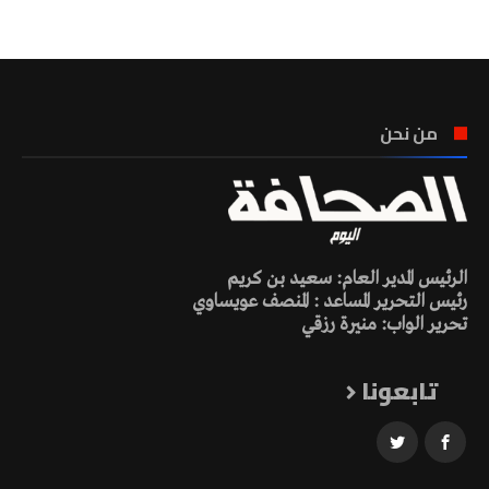
تونس الطقس
من نحن
الرئيس المدير العام: سعيد بن كريم
رئيس التحرير المساعد : المنصف عويساوي
تحرير الواب: منيرة رزقي
تابعونا