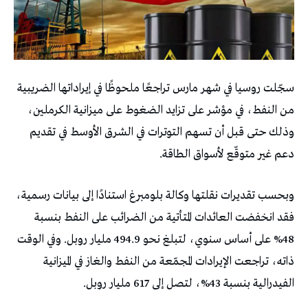
سجّلت روسيا في شهر مارس تراجعًا ملحوظًا في إيراداتها الضريبية
من النفط، في مؤشر على تزايد الضغوط على ميزانية الكرملين،
وذلك حتى قبل أن تسهم التوترات في الشرق الأوسط في تقديم
دعم غير متوقّع لأسواق الطاقة.
وبحسب تقديرات نقلتها وكالة بلومبرغ استنادًا إلى بيانات رسمية،
فقد انخفضت العائدات المتأتية من الضرائب على النفط بنسبة
48% على أساس سنوي، لتبلغ نحو 494.9 مليار روبل. وفي الوقت
ذاته، تراجعت الإيرادات المجمّعة من النفط والغاز في الميزانية
الفيدرالية بنسبة 43%، لتصل إلى 617 مليار روبل.