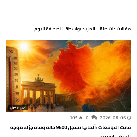
‫مقالات ذات صلة‬
‫‫المزيد بواسطة‬ ‬ ‭ ‬الصحافة‭ ‬اليوم
عربي و دولي
105
0
2026-08-06
فاتت التوقعات :ألمانيا تسجل 9600 حالة وفاة جرّاء موجة
الحر في اسبوع