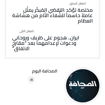
مختصة تؤكد :التقصّي المُبكّر يمثّل
عاملاً حاسماً للشّفاء التّام من هشاشة
العظام
ايران.. هجوم على ظريف وروحاني
ودعوات لإعدامهما بعد “مقترح
الاتفاق”
‭ ‬الصحافة‭ ‬اليوم