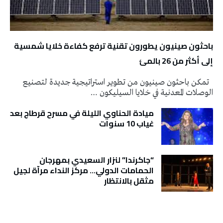
باحثون صينيون يطورون تقنية ترفع كفاءة خلايا شمسية
إلى أكثر من 26 بالمئ
تمكن باحثون صينيون من تطوير استراتيجية جديدة لتصنيع
الوصلات المعدنية في خلايا السيليكون …
ميادة الحناوي الليلة في مسرح قرطاج بعد
غياب 10 سنوات
“جاكرندا” لنزار السعيدي بمهرجان
الحمامات الدولي… مركز النداء مرآة لجيل
مثقل بالانتظار
تونس الطقس