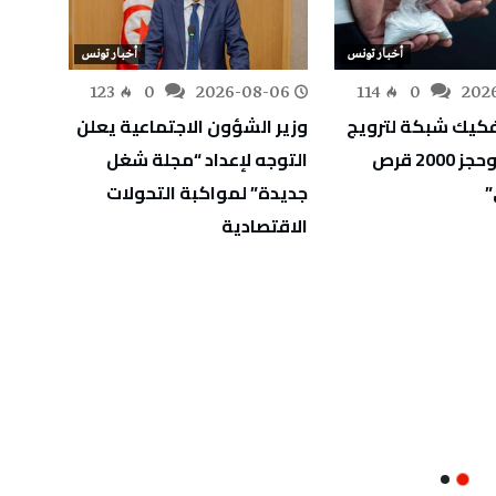
أخبار تونس
أخبار تونس
-06
123
0
2026-08-06
114
0
202
كيك شبكة لترويج
وزير الشؤون الاجتماعية يعلن
وزارة 
المخدرات وحجز 2000 قرص
التوجه لإعداد “مجلة شغل
أوليًا
”
جديدة” لمواكبة التحولات
الثان
الاقتصادية
الاختب