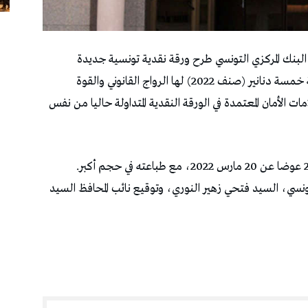
 البنك المركزي التونسي طرح ورقة نقدية تونسية جديدة
للتداول ، بداية من تاريخ 10 أفريل ،2026 من فئة خمسة دنانير (صنف 2022) لها الرواج القانوني والقوة
الأمان المعتمدة في الورقة النقدية المتداولة حاليا من نفس
نسي، السيد فتحي زهير النوري، وتوقيع نائب المحافظ السيد