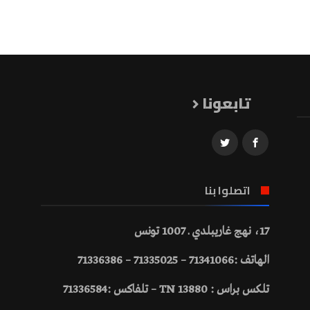
تابعونا
اتصلوا بنا
17، نهج غاريبلدي ـ 1007 تونس
الهاتف :71341066 – 71335025 – 71336386
تلكس براس : 13880 TN – تلفاكس :71336584