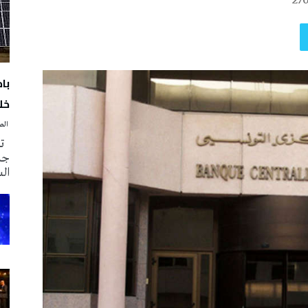
27
با
خلا
‭ ‬الصحافة‭ ‬اليوم
تم
جدي
ال