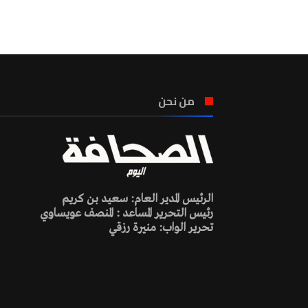
من نحن
الرئيس المدير العام: سعيد بن كريم
رئيس التحرير المساعد : المنصف عويساوي
تحرير الواب: منيرة رزقي