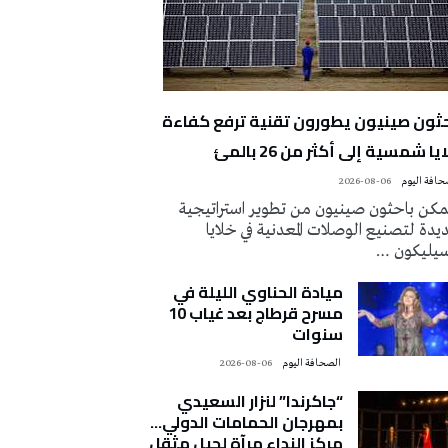
حثون صينيون يطورون تقنية ترفع كفاءة
يا شمسية إلى أكثر من 26 بالمئ
2026-08-06
كن باحثون صينيون من تطوير استراتيجية
دة لتصنيع الوصلات المعدنية في خلايا
سيليكون …
ميادة الحناوي الليلة في
مسرح قرطاج بعد غياب 10
سنوات
‭ ‬الصحافة‭ ‬اليوم
2026-08-06
“جاكرندا” لنزار السعيدي
بمهرجان الحمامات الدولي…
مركز النداء مرآة لجيل مثقل