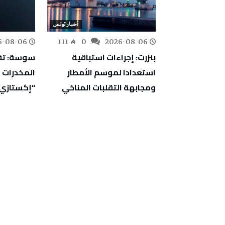
أخبار تونس
أخبار تونس
6-08-06
111
0
2026-08-06
152
0
اجتماعية:
بنزرت: إجراءات استباقية
سوسة: تف
ارج ثروة وطنية
استعدادا لموسم الأمطار
ت إقليمية
ومجابهة التقلبات المناخي
“إكستازي
ركة