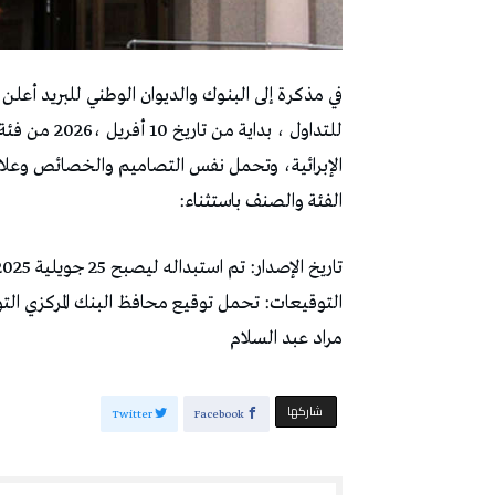
في مذكرة إلى البنـوك والديوان الوطني للبريد أعلن
الإبرائية، وتحمل نفس التصاميم والخصائص وعلامات 
الفئة والصنف باستثناء:
تاريخ الإصدار: تم استبداله ليصبح 25 جويلية 2025 عوضا عن 20 مارس 2022، مع طباعته في حجم أكبر.
التوقيعات: تحمل توقيع محافظ البنك المركزي التو
مراد عبد السلام
‫‫ شاركها‬
Twitter
Facebook