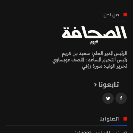
من نحن
الرئيس المدير العام: سعيد بن كريم
رئيس التحرير المساعد : المنصف عويساوي
تحرير الواب: منيرة رزقي
تابعونا
اتصلوا بنا