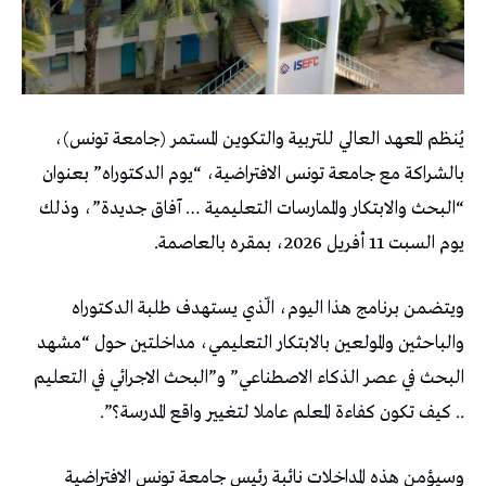
يُنظم المعهد العالي للتربية والتكوين المستمر (جامعة تونس)،
بالشراكة مع جامعة تونس الافتراضية، “يوم الدكتوراه” بعنوان
“البحث والابتكار والممارسات التعليمية … آفاق جديدة”، وذلك
يوم السبت 11 أفريل 2026، بمقره بالعاصمة.
ويتضمن برنامج هذا اليوم، الّذي يستهدف طلبة الدكتوراه
والباحثين والمولعين بالابتكار التعليمي، مداخلتين حول “مشهد
البحث في عصر الذكاء الاصطناعي” و”البحث الاجرائي في التعليم
.. كيف تكون كفاءة المعلم عاملا لتغيير واقع المدرسة؟”.
وسيؤمن هذه المداخلات نائبة رئيس جامعة تونس الافتراضية