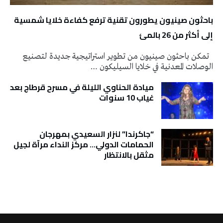
باحثون صينيون يطورون تقنية ترفع كفاءة خلايا شمسية
إلى أكثر من 26 بالمئ
تمكن باحثون صينيون من تطوير استراتيجية جديدة لتصنيع
الوصلات المعدنية في خلايا السيليكون …
ميادة الحناوي الليلة في مسرح قرطاج بعد
غياب 10 سنوات
“جاكرندا” لنزار السعيدي بمهرجان
الحمامات الدولي… مركز النداء مرآة لجيل
مثقل بالانتظار
تونس الطقس