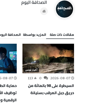
‭ ‬الصحافة‭ ‬اليوم
‫مقالات ذات صلة‬
‫‫المزيد بواسطة‬ ‬ ‭ ‬الصحافة‭ ‬اليوم
155
0
أخبار تونس
6-08-07
113
0
2026-08-07
السيطرة على 98 بالمائة من
حماية الطف
حريق جبل المرقب بسليانة
توظيف الأ
الرقمية و