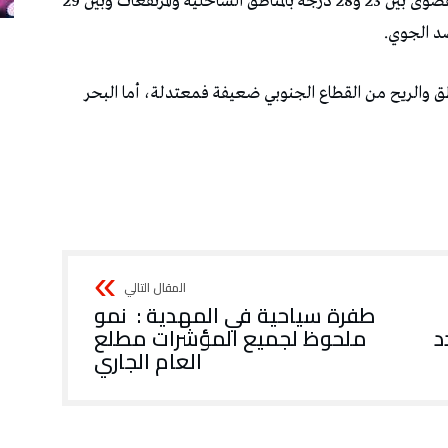
تكون الحرارة،الجمعة، في ارتفاع طفيف وتتراوح القصوى بين 23 و28 درجة بالمناطق الساحلية والمرتفعات وبين 29
 والريح من القطاع الجنوبي ضعيفة فمعتدلة، أما البحر
طفرة سياحية في المهدية : نمو
د
ملحوظ لجميع المؤشرات مطلع
العام الجاري