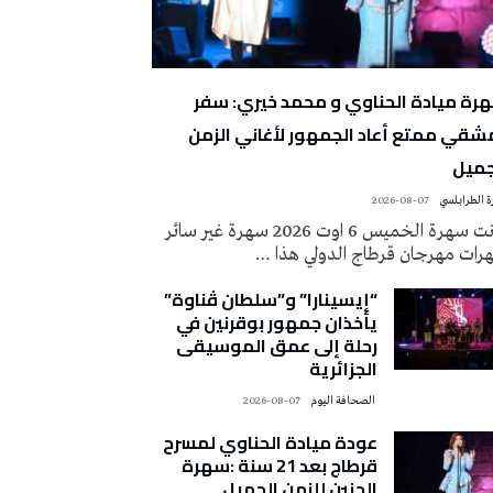
رة ميادة الحناوي و محمد خيري: سفر
شقي ممتع أعاد الجمهور لأغاني الزمن
جميل
 الطرابلسي
2026-08-07
كانت سهرة الخميس 6 اوت 2026 سهرة غير سائر
رات مهرجان قرطاج الدولي هذا …
“إيسينارا” و”سلطان ڤناوة”
يأخذان جمهور بوقرنين في
رحلة إلى عمق الموسيقى
الجزائرية
‭ ‬الصحافة‭ ‬اليوم
2026-08-07
عودة ميادة الحناوي لمسرح
قرطاج بعد 21 سنة :سهرة
الحنين للزمن الجميل