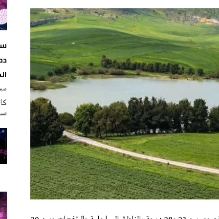
سه
دم
ال
صبرة
سه