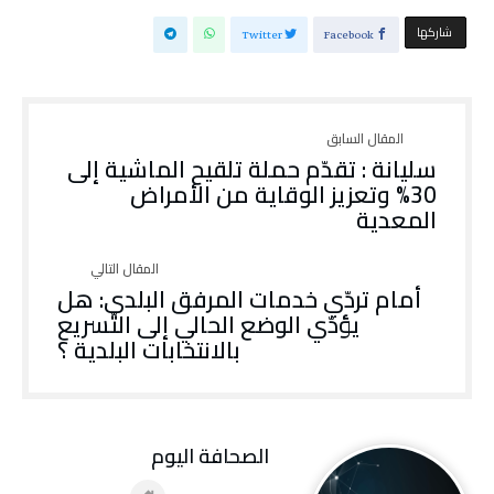
‫‫ شاركها‬
Twitter
Facebook
سليانة : تقدّم حملة تلقيح الماشية إلى
30% وتعزيز الوقاية من الأمراض
المعدية
أمام تردّي خدمات المرفق البلدي: هل
يؤدّي الوضع الحالي إلى التّسريع
بالانتخابات البلدية ؟
‭ ‬الصحافة‭ ‬اليوم