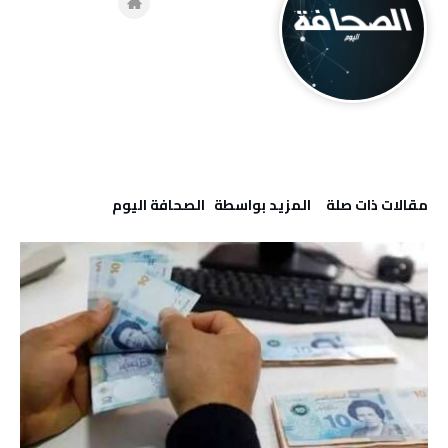
‫مقالات ذات صلة‬
‫‫المزيد بواسطة‬ ‬ ‭ ‬الصحافة‭ ‬اليوم