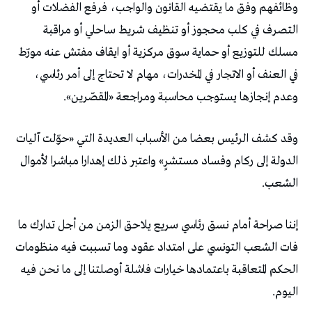
وظائفهم وفق ما يقتضيه القانون والواجب، فرفع الفضلات أو
التصرف في كلب محجوز أو تنظيف شريط ساحلي أو مراقبة
مسلك للتوزيع أو حماية سوق مركزية أو ايقاف مفتش عنه مورّط
في العنف أو الاتجار في المخدرات، مهام لا تحتاج إلى أمر رئاسي،
وعدم إنجازها يستوجب محاسبة ومراجعة «المقصّرين».
وقد كشف الرئيس بعضا من الأسباب العديدة التي «حوّلت آليات
الدولة إلى ركام وفساد مستشرٍ» واعتبر ذلك إهدارا مباشرا لأموال
الشعب.
إننا صراحة أمام نسق رئاسي سريع يلاحق الزمن من أجل تدارك ما
فات الشعب التونسي على امتداد عقود وما تسببت فيه منظومات
الحكم المتعاقبة باعتمادها خيارات فاشلة أوصلتنا إلى ما نحن فيه
اليوم.