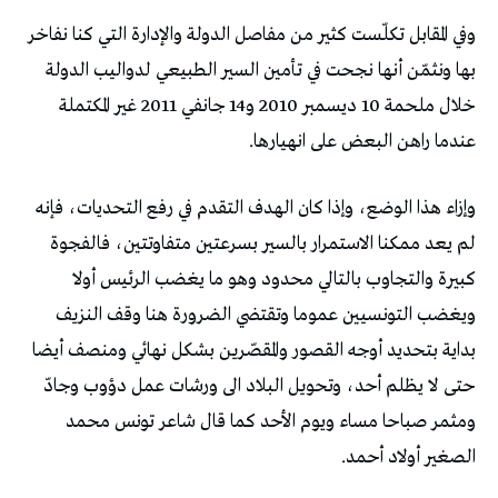
وفي المقابل تكلّست كثير من مفاصل الدولة والإدارة التي كنا نفاخر
بها ونثمّن أنها نجحت في تأمين السير الطبيعي لدواليب الدولة
خلال ملحمة 10 ديسمبر 2010 و14 جانفي 2011 غير المكتملة
عندما راهن البعض على انهيارها.
وإزاء هذا الوضع، وإذا كان الهدف التقدم في رفع التحديات، فإنه
لم يعد ممكنا الاستمرار بالسير بسرعتين متفاوتتين، فالفجوة
كبيرة والتجاوب بالتالي محدود وهو ما يغضب الرئيس أولا
ويغضب التونسيين عموما وتقتضي الضرورة هنا وقف النزيف
بداية بتحديد أوجه القصور والمقصّرين بشكل نهائي ومنصف أيضا
حتى لا يظلم أحد، وتحويل البلاد الى ورشات عمل دؤوب وجادّ
ومثمر صباحا مساء ويوم الأحد كما قال شاعر تونس محمد
الصغير أولاد أحمد.