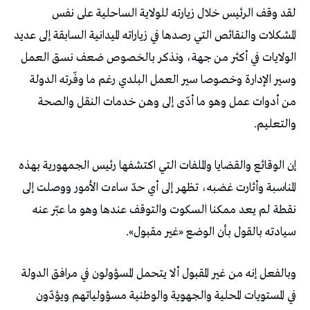
لقد وقف الرئيس خلال زيارته للولاية الساحلية على نفس
المشكلات والنقائص التي رصدها في زياراته الميدانية السابقة إلى عديد
الولايات في أكثر من جهة، ونذكر بالخصوص ضعف نسق العمل
وسير الإدارة وخصوصا سير العمل البلدي رغم ما وفّرته الدولة
من أدوات عمل وهو ما أدّى إلى وهن خدمات النقل والصحة
والتعليم.
إن الوقائع والقضايا والملفات التي اكتشفها رئيس الجمهورية بهذه
المناسبة وأثارت غضبه، تظهر إلى أي حدّ ساءت الأمور ووصلت إلى
نقطة لم يعد ممكنا السكوت والتوقف عندها وهو ما عبّر عنه
سيادته بالقول بأن الوضع «غير مقبول».
وبالفعل إنه من غير المقبول ألا يتحمل المسؤولون في مرافق الدولة
في المستويات المحلية والجهوية والوطنية مسؤولياتهم ويؤدّون