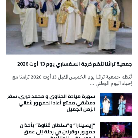
جمعية تراثنا تنَظم خرجة السفساري يوم 13 أوت 2026
تُنظم جمعية تراثنا يوم الخميس المقبل 13 أوت 2026 تزامنا مع
إحياء اليوم الوطني …
سهرة ميادة الحناوي و محمد خيري: سفر
دمشقي ممتع أعاد الجمهور لأغاني
الزمن الجميل
“إيسينارا” و”سلطان ڤناوة” يأخذان
جمهور بوقرنين في رحلة إلى عمق