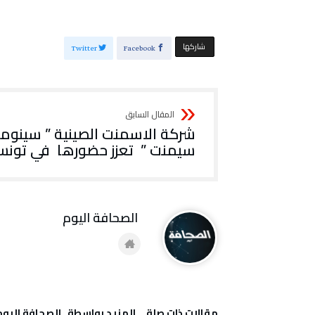
‫‫ شاركها‬
Twitter
Facebook
شركة الاسمنت الصينية ” سينوما
سيمنت ” تعزز حضورها في تون
‭ ‬الصحافة‭ ‬اليوم
‫مقالات ذات صلة‬
‫‫المزيد بواسطة‬ ‬ ‭ ‬الصحافة‭ ‬اليوم