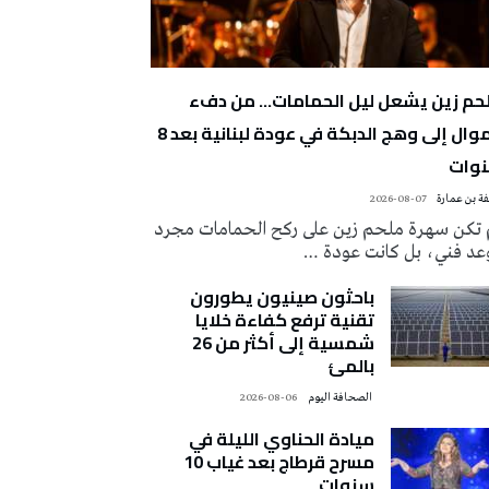
حم زين يشعل ليل الحمامات… من دفء
الموال إلى وهج الدبكة في عودة لبنانية بعد 8
وات
ة بن عمارة
2026-08-07
 تكن سهرة ملحم زين على ركح الحمامات مجرد
عد فني، بل كانت عودة …
باحثون صينيون يطورون
تقنية ترفع كفاءة خلايا
شمسية إلى أكثر من 26
بالمئ
‭ ‬الصحافة‭ ‬اليوم
2026-08-06
ميادة الحناوي الليلة في
مسرح قرطاج بعد غياب 10
سنوات