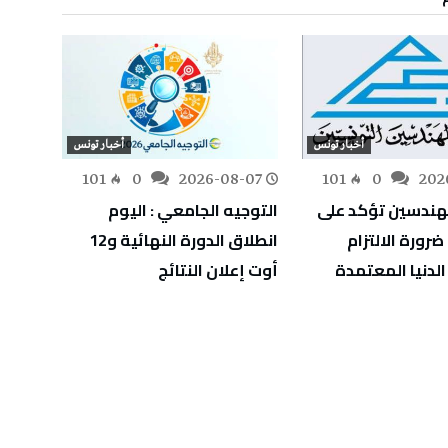
أخبار تونس
أخبار تونس
-07
101
0
2026-08-07
101
0
202
هندسين تؤكد على
التوجيه الجامعي : اليوم
انطلا
رورة الالتزام
انطلاق الدورة النهائية و12
الدنيا المعتمدة
أوت إعلان النتائج
بالمائ