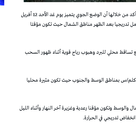
أصدر المعهد الوطني للرصد الجوي نشرة متابعة، أكد من خلالها أن الوضع الجوي يتميز يوم غد الأحد 12 أفريل
م تشمل تدريجيا بعد الظهر مناطق الشمال حيث تكون مؤقتا
يات الأمطار بين 20 و40 مليمترا مع تساقط محلي للبرد وهبوب رياح قوية أثناء ظهور السحب
ا تكون الرياح قوية وتصل سرعتها مؤقتا إلى 70 كلم/س بمناطق الوسط والجنوب حيث تكون مثيرة محليا
 يوم الإثنين 13 أفريل، بالشمال والوسط وتكون مؤقنا رعدية وغزيرة آخر النهار وأثناء الليل