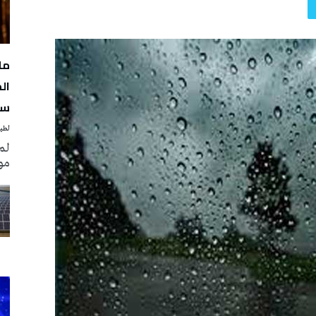
مل
سن
لطيف
لم
مو