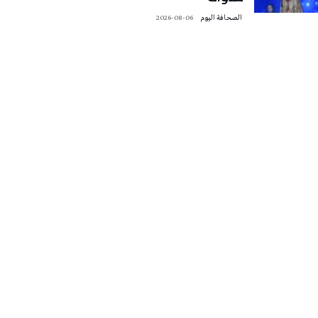
‭ ‬الصحافة‭ ‬اليوم
2026-08-06
تونس الطقس