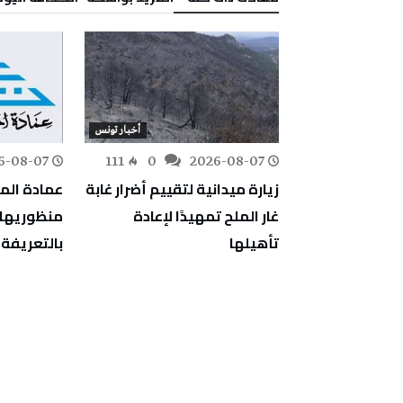
أخبار تونس
أخبار تونس
6-08-07
111
0
2026-08-07
177
0
استباقية
زيارة ميدانية لتقييم أضرار غابة
عمادة الم
م الأمطار
غار الملح تمهيدًا لإعادة
منظوريها ض
ات المناخي
تأهيلها
بالتعريفة 