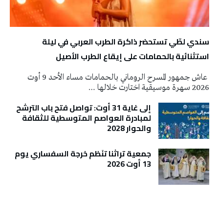
سندي لطّي تستحضر ذاكرة الطرب العربي في ليلة
استثنائية بالحمامات على إيقاع الطرب الأصيل
عاش جمهور المسرح الروماني بالحمامات مساء الأحد 9 أوت
2026 سهرة موسيقية اختارت خلالها …
إلى غاية 31 أوت: تواصل فتح باب الترشح
لمبادرة العواصم المتوسطية للثقافة
والحوار 2028
جمعية تراثنا تنَظم خرجة السفساري يوم
13 أوت 2026
تونس الطقس