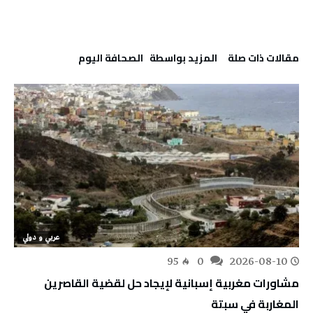
‫مقالات ذات صلة‬
‫‫المزيد بواسطة‬ ‬ ‭ ‬الصحافة‭ ‬اليوم
عربي و دولي
95
0
2026-08-10
مشاورات مغربية إسبانية لإيجاد حل لقضية القاصرين
المغاربة في سبتة