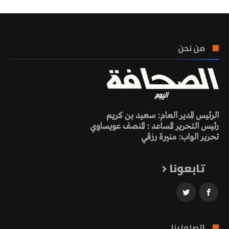
من نحن
الرئيس المدير العام: سعيد بن كريم
رئيس التحرير المساعد : المنصف عويساوي
تحرير الواب: منيرة رزقي
تابعونا
اتصلوا بنا