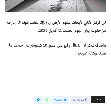
لن ​المركز ‌الألماني ‌لأبحاث علوم ‌الأرض ⁠إن ​زلزالا ⁠بلغت قوته ⁠4.5 درجة
هز ​جنوب ‌إيران اليوم السبت 11 أفريل 2026.
وأضاف ⁠المركز ‌أن الزلزال وقع على ‌عمق ⁠10 ‌كيلومترات، حسب ما
نقلته وكالة ‘رويترز’.
‫‫ شاركها‬
Twitter
Facebook