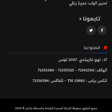
تحرير الواب: منيرة رزقي
تابعونا
اتصلوا بنا
17، نهج غاريبلدي ـ 1007 تونس
الهاتف :71341066 – 71335025 – 71336386
تلكس براس : 13880 TN – تلفاكس :71336584
جميع الحقوق محفوظة الشركة الجديدة للطباعة والصحافة والنشر © 2026