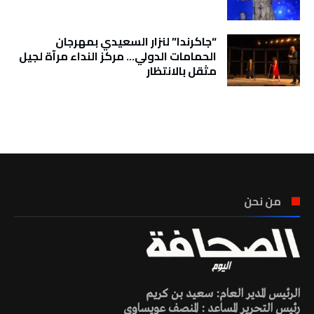
“جاكرندا” لنزار السعيدي بمهرجان
الحمامات الدولي… مركز النداء مرآة لجيل
مثقل بالانتظار
تونس الطقس
من نحن
الرئيس المدير العام: سعيد بن كريم
رئيس التحرير المساعد : المنصف عويساوي