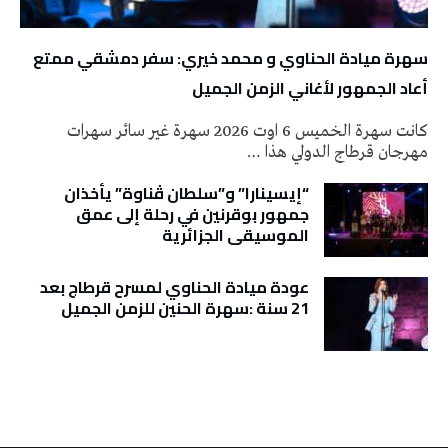
سهرة ميادة الحناوي و محمد خيري: سفر دمشقي ممتع
أعاد الجمهور لأغاني الزمن الجميل
كانت سهرة الخميس 6 اوت 2026 سهرة غير سائر سهرات
مهرجان قرطاج الدولي هذا …
“إيسينارا” و”سلطان ڤناوة” يأخذان
جمهور بوقرنين في رحلة إلى عمق
الموسيقى الجزائرية
عودة ميادة الحناوي لمسرح قرطاج بعد
21 سنة :سهرة الحنين للزمن الجميل
تونس الطقس