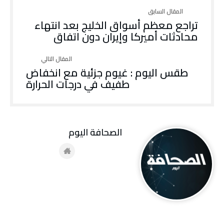
تراجع معظم أسواق الخليج بعد انتهاء
محادثات أميركا وإيران دون اتفاق
طقس اليوم : غيوم جزئية مع انخفاض
طفيف في درجات الحرارة
‭ ‬الصحافة‭ ‬اليوم