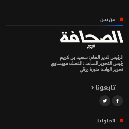
من نحن
الرئيس المدير العام: سعيد بن كريم
رئيس التحرير المساعد : المنصف عويساوي
تحرير الواب: منيرة رزقي
تابعونا
اتصلوا بنا