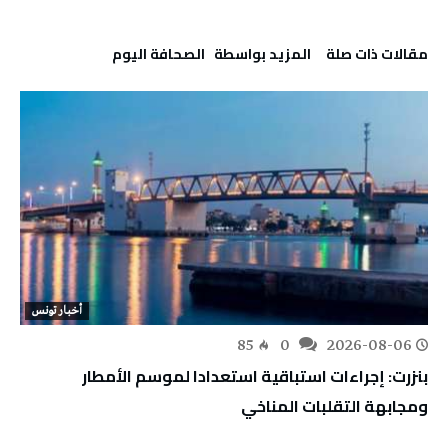
‫مقالات ذات صلة‬
‫‫المزيد بواسطة‬ ‬ ‭ ‬الصحافة‭ ‬اليوم
أخبار تونس
85
0
2026-08-06
بنزرت: إجراءات استباقية استعدادا لموسم الأمطار
ومجابهة التقلبات المناخي