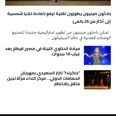
باحثون صينيون يطورون تقنية ترفع كفاءة خلايا شمسية
إلى أكثر من 26 بالمئ
تمكن باحثون صينيون من تطوير استراتيجية جديدة لتصنيع
الوصلات المعدنية في خلايا السيليكون …
ميادة الحناوي الليلة في مسرح قرطاج بعد
غياب 10 سنوات
“جاكرندا” لنزار السعيدي بمهرجان
الحمامات الدولي… مركز النداء مرآة لجيل
مثقل بالانتظار
تونس الطقس