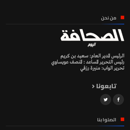
من نحن
الرئيس المدير العام: سعيد بن كريم
رئيس التحرير المساعد : المنصف عويساوي
تحرير الواب: منيرة رزقي
تابعونا
اتصلوا بنا