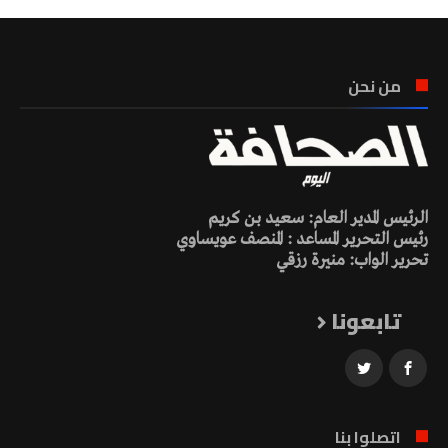
من نحن
الرئيس المدير العام: سعيد بن كريم
رئيس التحرير المساعد : المنصف عويساوي
تحرير الواب: منيرة رزقي
تابعونا
اتصلوا بنا