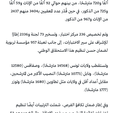
ألفًا و720 مترشحًا، من بينهم حوالي 92 ألفًا من الإناث و59 ألفًا
و725 من الذكور، في حين قُدّر عدد المعفيين بـ3404 منهم 2437
من الإناث و967 من الذكور.
وتم تخصيص 236 مركز اختبار، وتسخير 73 لجنة و2336 إطارًا
للإشراف على سير الاختبارات، إلى جانب تعبئة 957 مؤسسة تربوية
لضمان حسن تنظيم هذا الاستحقاق الوطني.
وتستقطب ولايات تونس (14568 مترشحًا)، وصفاقس (12580
مترشحًا)، ونابل (10771 مترشحًا) النصيب الأكبر من المترشحين،
مقابل أعداد أقل في ولايات مثل تطاوين (1680 مترشحًا) وتوزر
(1777 مترشحًا).
وفي إطار ضمان تكافؤ الفرص، شملت الترتيبات أيضًا تنظيم