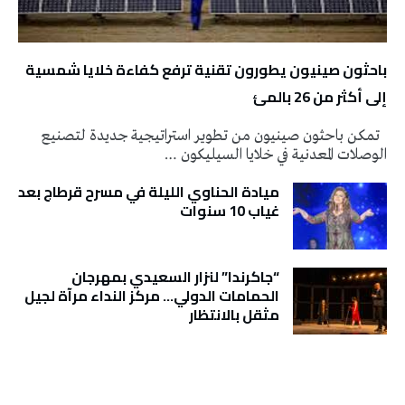
باحثون صينيون يطورون تقنية ترفع كفاءة خلايا شمسية
إلى أكثر من 26 بالمئ
تمكن باحثون صينيون من تطوير استراتيجية جديدة لتصنيع
الوصلات المعدنية في خلايا السيليكون …
ميادة الحناوي الليلة في مسرح قرطاج بعد
غياب 10 سنوات
“جاكرندا” لنزار السعيدي بمهرجان
الحمامات الدولي… مركز النداء مرآة لجيل
مثقل بالانتظار
تونس الطقس