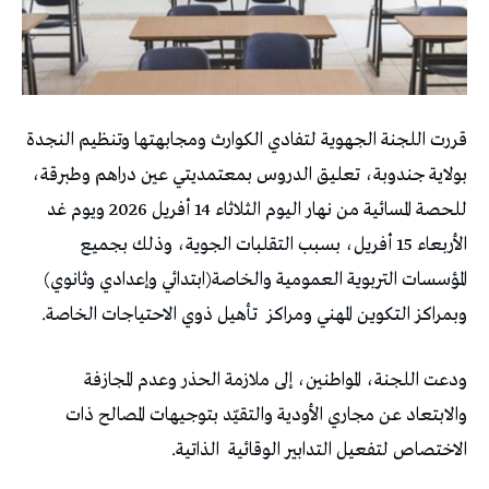
قررت اللجنة الجهوية لتفادي الكوارث ومجابهتها وتنظيم النجدة
بولاية جندوبة، تعليق الدروس بمعتمديتي عين دراهم وطبرقة،
للحصة المسائية من نهار اليوم الثلاثاء 14 أفريل 2026 ويوم غد
الأربعاء 15 أفريل، بسبب التقلبات الجوية، وذلك بجميع
المؤسسات التربوية العمومية والخاصة(ابتدائي وإعدادي وثانوي)
وبمراكز التكوين المهني ومراكز تأهيل ذوي الاحتياجات الخاصة.
ودعت اللجنة، المواطنين، إلى ملازمة الحذر وعدم المجازفة
والابتعاد عن مجاري الأودية والتقيّد بتوجيهات المصالح ذات
الاختصاص لتفعيل التدابير الوقائية الذاتية.