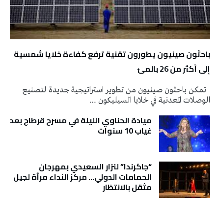
باحثون صينيون يطورون تقنية ترفع كفاءة خلايا شمسية
إلى أكثر من 26 بالمئ
تمكن باحثون صينيون من تطوير استراتيجية جديدة لتصنيع
الوصلات المعدنية في خلايا السيليكون …
ميادة الحناوي الليلة في مسرح قرطاج بعد
غياب 10 سنوات
“جاكرندا” لنزار السعيدي بمهرجان
الحمامات الدولي… مركز النداء مرآة لجيل
مثقل بالانتظار
تونس الطقس