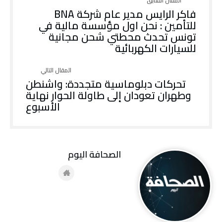
فاكر الرايس مدير عام شركة BNA
للتأمين : نحن اول مؤسسة مالية في
تونس تحدث محطتي شحن مجانية
للسيارات الكهربائية
تحركات دبلوماسية متجددة: واشنطن
وطهران تعودان إلى طاولة الحوار نهاية
الأسبوع
‭ ‬الصحافة‭ ‬اليوم