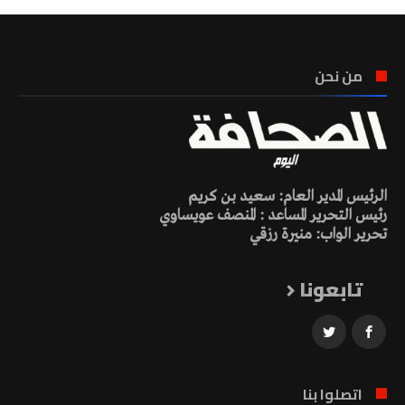
من نحن
الرئيس المدير العام: سعيد بن كريم
رئيس التحرير المساعد : المنصف عويساوي
تحرير الواب: منيرة رزقي
تابعونا
اتصلوا بنا