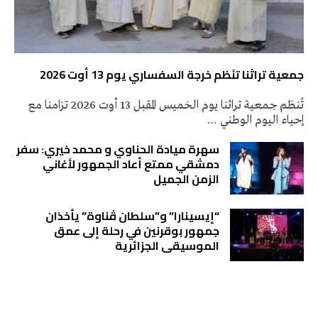
جمعية تراثنا تنَظم خرجة السفساري يوم 13 أوت 2026
تُنظم جمعية تراثنا يوم الخميس المقبل 13 أوت 2026 تزامنا مع
إحياء اليوم الوطني …
سهرة ميادة الحناوي و محمد خيري: سفر
دمشقي ممتع أعاد الجمهور لأغاني
الزمن الجميل
“إيسينارا” و”سلطان ڤناوة” يأخذان
جمهور بوقرنين في رحلة إلى عمق
الموسيقى الجزائرية
تونس الطقس