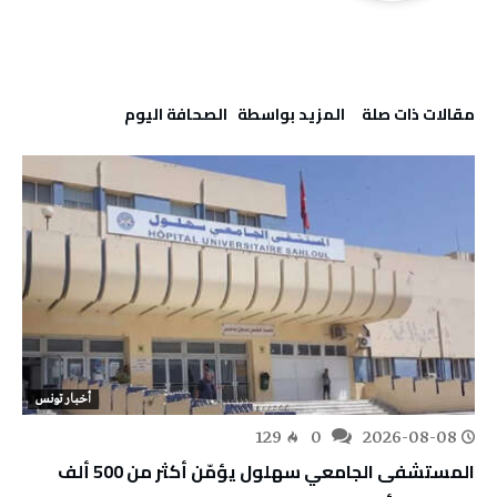
‫مقالات ذات صلة‬
‫‫المزيد بواسطة‬ ‬ ‭ ‬الصحافة‭ ‬اليوم
أخبار تونس
129
0
2026-08-08
المستشفى الجامعي سهلول يؤمّن أكثر من 500 ألف