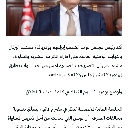
أكد رئيس مجلس نواب الشعب إبراهيم بودربالة، تمسّك البرلمان
بالثوابت الوطنية القائمة على احترام الكرامة البشرية والمساواة،
مشددا على أن التصريحات الصادرة أمس عن أحد النواب (طارق
المهدي) لا تمثل المجلس ولا تعكس مواقفه.
وأوضح بودربالة اليوم الثلاثاء في كلمة بمناسبة انطلاق
الجلسة العامة المخصصة لنظر في مقترح قانون يتعلّق بتسوية
مخالفات الصرف، أن تونس التي ناضلت من أجل تكريس المساواة
بين المرأة والرجل، “لا يمكن أن تقبل بأي مساس بمكانة المرأة