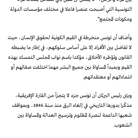
التونسية التي أصبحت عنصرا فاعلا في مختلف مؤسسات الدولة
ومكونات المجتمع”.
وأضاف أن تونس منخرطة في القيم الكونية لحقوق الإنسان، حيث
لا تفاضل بين الأفراد إلا على أساس سلوكهم، في إطار ما يضبطه
القانون وتؤطره الأخلاق، مؤكدا باسم نواب المجلس التمسك بهذه
القيم وبمبدأ المساواة بين جميع البشر مهما اختلفت صفاتهم أو
انتماءاتهم أو معتقداتهم.
وبيّن رئيس البرلمان أن تونس جزء لا يتجزأ من القارة الإفريقية،
مذكّرا بدورها التاريخي في إلغاء الرق منذ سنة 1846، وبمواقف
شعبها الداعمة لنصرة المظلوم وترسيخ العدالة والمساواة بين
الشعوب.