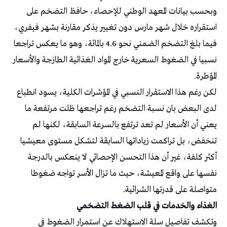
وبحسب بيانات المعهد الوطني للإحصاء، حافظ التضخم على
استقراره خلال شهر مارس دون تغيير يذكر مقارنة بشهر فيفري،
فيما بلغ التضخم الضمني نحو 4.6 بالمائة، وهو ما يعكس تراجعا
نسبيا في الضغوط السعرية خارج المواد الغذائية الطازجة والأسعار
المؤطرة.
لكن رغم هذا الاستقرار النسبي في المؤشرات الكلية، يسود انطباع
لدى البعض بان نسبة التضخم رغم تراجعها ظلت مرتفعة ما
يعني أن الأسعار لم تعد ترتفع بالسرعة السابقة، لكنها لم
تنخفض، بل تراكمت زياداتها السابقة لتشكل مستوى معيشيا
أكثر كلفة، غير أن هذا التحسن الإحصائي لا ينعكس بالدرجة
نفسها على واقع المعيشة، حيث ما تزال الأسر تواجه ضغوطا
متواصلة على قدرتها الشرائية.
الغذاء والخدمات في قلب الضغط التضخمي
وتكشف تفاصيل سلة الاستهلاك عن استمرار الضغوط في