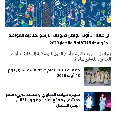
إلى غاية 31 أوت: تواصل فتح باب الترشح لمبادرة العواصم
المتوسطية للثقافة والحوار 2028
يتواصل فتح باب الترشح أمام الدول المتوسطية إلى غاية 31 أوت
الجاري، للترشح لمبادرة …
جمعية تراثنا تنَظم خرجة السفساري يوم
13 أوت 2026
سهرة ميادة الحناوي و محمد خيري: سفر
دمشقي ممتع أعاد الجمهور لأغاني
الزمن الجميل