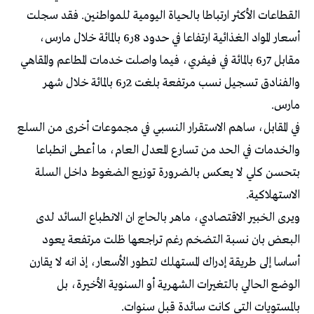
القطاعات الأكثر ارتباطا بالحياة اليومية للمواطنين. فقد سجلت
أسعار المواد الغذائية ارتفاعا في حدود 8ر6 بالمائة خلال مارس،
مقابل 7ر6 بالمائة في فيفري، فيما واصلت خدمات المطاعم والمقاهي
والفنادق تسجيل نسب مرتفعة بلغت 2ر6 بالمائة خلال شهر
مارس.
في المقابل، ساهم الاستقرار النسبي في مجموعات أخرى من السلع
والخدمات في الحد من تسارع المعدل العام، ما أعطى انطباعا
بتحسن كلي لا يعكس بالضرورة توزيع الضغوط داخل السلة
الاستهلاكية.
ويرى الخبير الاقتصادي، ماهر بالحاج ان الانطباع السائد لدى
البعض بان نسبة التضخم رغم تراجعها ظلت مرتفعة يعود
أساسا إلى طريقة إدراك المستهلك لتطور الأسعار، إذ انه لا يقارن
الوضع الحالي بالتغيرات الشهرية أو السنوية الأخيرة، بل
بالمستويات التي كانت سائدة قبل سنوات.