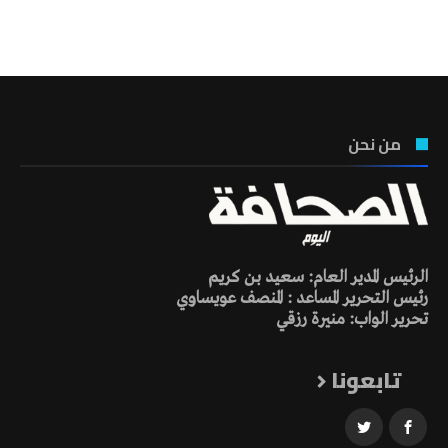
تونس الطقس
من نحن
الرئيس المدير العام: سعيد بن كريم
رئيس التحرير المساعد : المنصف عويساوي
تحرير الواب: منيرة رزقي
تابعونا