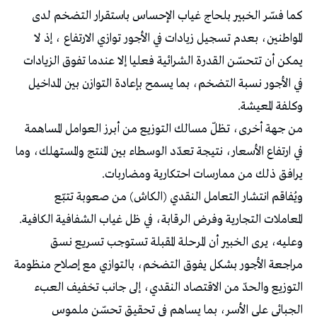
كما فسّر الخبير بلحاج غياب الإحساس باستقرار التضخم لدى
المواطنين، بعدم تسجيل زيادات في الأجور توازي الارتفاع ، إذ لا
يمكن أن تتحسّن القدرة الشرائية فعليا إلا عندما تفوق الزيادات
في الأجور نسبة التضخم، بما يسمح بإعادة التوازن بين المداخيل
وكلفة المعيشة.
من جهة أخرى، تظلّ مسالك التوزيع من أبرز العوامل المساهمة
في ارتفاع الأسعار، نتيجة تعدّد الوسطاء بين المنتج والمستهلك، وما
يرافق ذلك من ممارسات احتكارية ومضاربات.
ويُفاقم انتشار التعامل النقدي (الكاش) من صعوبة تتبّع
المعاملات التجارية وفرض الرقابة، في ظل غياب الشفافية الكافية.
وعليه، يرى الخبير أن المرحلة المقبلة تستوجب تسريع نسق
مراجعة الأجور بشكل يفوق التضخم، بالتوازي مع إصلاح منظومة
التوزيع والحدّ من الاقتصاد النقدي، إلى جانب تخفيف العبء
الجبائي على الأسر، بما يساهم في تحقيق تحسّن ملموس