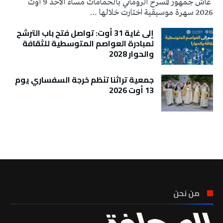
عاش جمهور المسرح الروماني بالحمامات مساء الأحد 9 أوت
2026 سهرة موسيقية اختارت خلالها …
إلى غاية 31 أوت: تواصل فتح باب الترشح
لمبادرة العواصم المتوسطية للثقافة
والحوار 2028
جمعية تراثنا تنَظم خرجة السفساري يوم
13 أوت 2026
تونس الطقس
من نحن