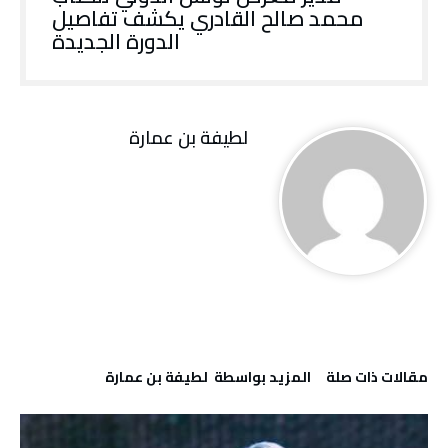
محمد صالح القادري يكشف تفاصيل
الدورة الجديدة
لطيفة بن عمارة
‫مقالات ذات صلة‬
‫‫المزيد بواسطة‬ ‬ لطيفة بن عمارة