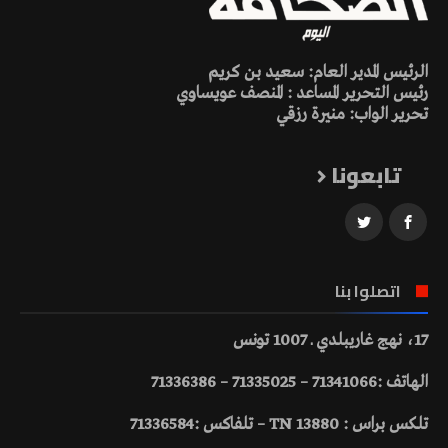
الرئيس المدير العام: سعيد بن كريم
رئيس التحرير المساعد : المنصف عويساوي
تحرير الواب: منيرة رزقي
تابعونا
اتصلوا بنا
17، نهج غاريبلدي ـ 1007 تونس
الهاتف :71341066 – 71335025 – 71336386
تلكس براس : 13880 TN – تلفاكس :71336584