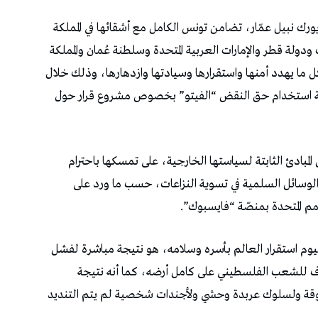
يورك نبيل عمّار، تضامن تونس الكامل مع أشقائها في المملكة
دولة قطر والإمارات العربية المتحدة وسلطنة عُمان والمملكة
ل ما يهدد أمنها واستقرارها وسيادتها وازدهارها، وذلك خلال
 استخدام حق النقض “الفيتو” بخصوص مشروع قرار حول
 المبادئ الثابتة لسياستها الخارجية، على تمسكها باحترام
الوسائل السلمية في تسوية النزاعات، حسب ما ورد على
أمم المتحدة بمنصّة “فايسبوك”.
 اليوم استقرار العالم بأسره وسلامه، هو نتيجة مباشرة لفشل
تصرف للشعب الفلسطيني على كامل أرضه، كما أنه نتيجة
بوقة ولسلوك عربدة وحشي ولأجندات شخصية لم يتم التنديد