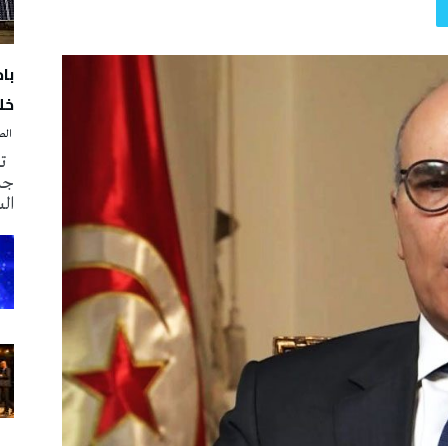
با
خلا
‭ ‬الصحافة‭ ‬اليوم
تم
جدي
ال