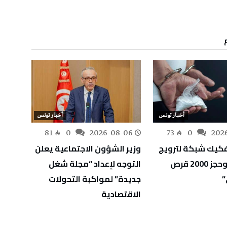
أخبار تونس
أخبار تونس
-06
81
0
2026-08-06
73
0
202
كيك شبكة لترويج
وزير الشؤون الاجتماعية يعلن
وزارة 
المخدرات وحجز 2000 قرص
التوجه لإعداد “مجلة شغل
أوليًا
”
جديدة” لمواكبة التحولات
الثان
الاقتصادية
الاختب