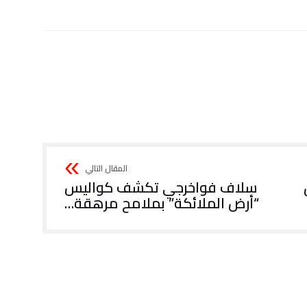
سلاف فواخرجي تكشف كواليس
“أرض الملائكة” بملامح مرهقة…