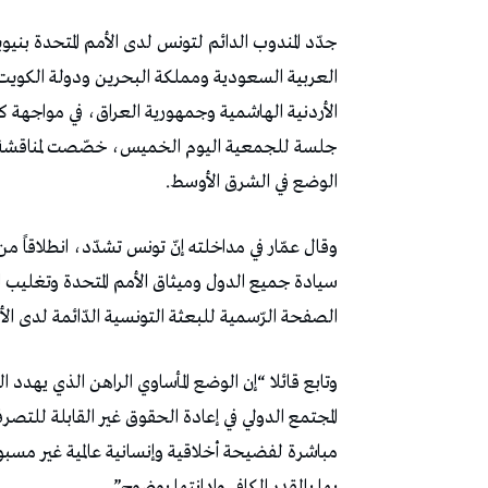
جدّد المندوب الدائم لتونس لدى الأمم المتحدة بنيو
العربية السعودية ومملكة البحرين ودولة الكويت و
الأردنية الهاشمية وجمهورية العراق، في مواجهة ك
جلسة للجمعية اليوم الخميس، خصّصت لمناقشة
الوضع في الشرق الأوسط.
وقال عمّار في مداخلته إنّ تونس تشدّد، انطلاقاً من
سيادة جميع الدول وميثاق الأمم المتحدة وتغليب 
الصفحة الرّسمية للبعثة التونسية الدّائمة لدى ال
وتابع قائلا “إن الوضع المأساوي الراهن الذي يهدد
المجتمع الدولي في إعادة الحقوق غير القابلة لل
مباشرة لفضيحة أخلاقية وإنسانية عالمية غير مس
بها بالقدر الكافي وإدانتها بوضوح”.