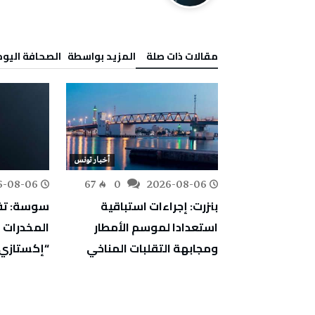
‫مقالات ذات صلة‬
‫‫المزيد بواسطة‬ ‬ ‭ ‬الصحافة‭ ‬اليوم
أخبار تونس
أخبار تونس
6-08-06
67
0
2026-08-06
95
0
اجتماعية:
بنزرت: إجراءات استباقية
سوسة: تف
ارج ثروة وطنية
استعدادا لموسم الأمطار
ت إقليمية
ومجابهة التقلبات المناخي
“إكستازي
ركة