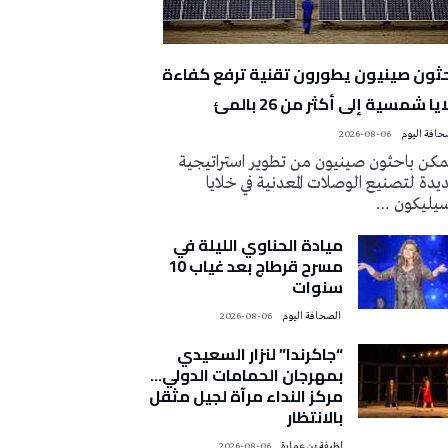
حثون صينيون يطورون تقنية ترفع كفاءة
يا شمسية إلى أكثر من 26 بالمئ
2026-08-06
كن باحثون صينيون من تطوير استراتيجية
دة لتصنيع الوصلات المعدنية في خلايا
سيليكون …
ميادة الحناوي الليلة في
مسرح قرطاج بعد غياب 10
سنوات
‭ ‬الصحافة‭ ‬اليوم
2026-08-06
“جاكرندا” لنزار السعيدي
بمهرجان الحمامات الدولي…
مركز النداء مرآة لجيل مثقل
بالانتظار
لطيفة بن عمارة
2026-08-06