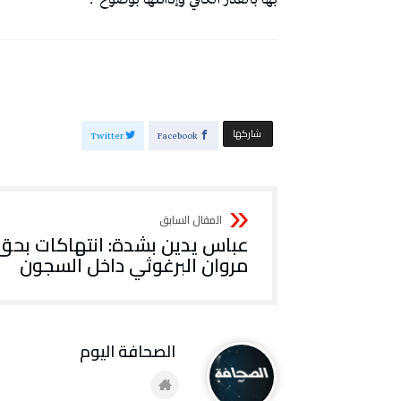
‫‫ شاركها‬
Twitter
Facebook
عباس يدين بشدة: انتهاكات بحق
مروان البرغوثي داخل السجون
‭ ‬الصحافة‭ ‬اليوم