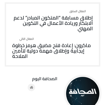
إطلاق مسابقة “المتكون المبادر” لدعم
الابتكار وريادة الأعمال في التكوين
المهني
ماكرون: إعادة فتح مضيق هرمز خطوة
إيجابية وإطلاق مهمة دولية لتأمين
الملاحة
‭ ‬الصحافة‭ ‬اليوم