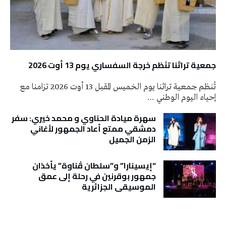
جمعية تراثنا تنَظم خرجة السفساري يوم 13 أوت 2026
تُنظم جمعية تراثنا يوم الخميس المقبل 13 أوت 2026 تزامنا مع
إحياء اليوم الوطني …
سهرة ميادة الحناوي و محمد خيري: سفر
دمشقي ممتع أعاد الجمهور لأغاني
الزمن الجميل
“إيسينارا” و”سلطان ڤناوة” يأخذان
جمهور بوقرنين في رحلة إلى عمق
الموسيقى الجزائرية
تونس الطقس