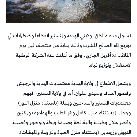
تسجل عدة مناطق بولايتي المهدية والمنستير انقطاعا واضطرابات في
توزيع الماء الصالح للشرب وذلك بداية من منتصف ليل يوم
الثلاثاء 21 أفريل الجاري، وفق ما أعلنت عنه الشركة الوطنية
لاستغلال وتوزيع المياه.
ويشمل الانقطاع في ولاية المهدية معتمديات المهدية والرجيش
وقصور الساف وسيدي علوان. أما في ولاية المنستير، فيهم
معتمديات المنستير والساحلين وبنبلة (باستثناء منزل النور)
وجمال (باستثناء منزل كامل وبئر الطيب والهدادرة) والمكنين
وقصر هلال وطبلبة والبقالطة وصيادة ولمطة وبوحجر وقصيبة
المديوني وزرمدين (باستثناء منزل الحياة والمزاوغة والمليشات).