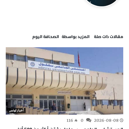
‫مقالات ذات صلة‬
‫‫المزيد بواسطة‬ ‬ ‭ ‬الصحافة‭ ‬اليوم
أخبار تونس
116
0
2026-08-08